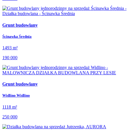
Grunt budowlany
Ścinawka Średnia
1493 m²
190 000
Grunt budowlany
Widlino Widlino
1118 m²
250 000