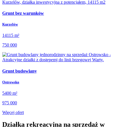
Grunt bez warunków
Kurzelów
14115 m²
750 000
Grunt budowlany
Ostrowsko
5400 m²
975 000
Więcej ofert
Działka rekreacyjna na sprzedaż w