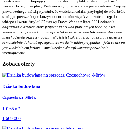
zainteresowaniem kupujących. Ludzie doceniają fakt, że dostają „własny”
kawałek brzegu czy plaży. Problem w tym, że wcale nie jest on własny. Przepisy
prawa wodnego mówią wyraźnie, że właściciel działki przyległej do wód, które
są objęte powszechnym korzystaniem, ma obowiązek zapewnić dostęp do
takiego akwenu. Artykuł 27 ustawy Prawo Wodne z lipca 2001
zabrania
odgradzania działek, które przylegają do wód publicznych w odległości
mniejszej niż 1,5 m od linii brzegu, a także zakazywania lub uniemożliwiania
przechodzenia przez ten obszar. Właściciel takiej nieruchomości nie może też
samodzielnie dokonać np. zejścia do wody. W takim przypadku – jeśli to nie on
jest właścicielem jeziora – musi uzyskać skomplikowane pozwolenie
wodnoprawne.
Zobacz oferty
Działka budowlana
Częstochowa -Mirów
10165 m²
1 609 000