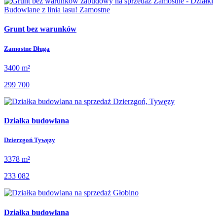
Grunt bez warunków
Zamostne Długa
3400 m²
299 700
Działka budowlana
Dzierzgoń Tywęzy
3378 m²
233 082
Działka budowlana