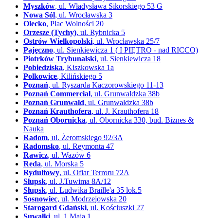
Myszków
, ul. Władysława Sikorskiego 53 G
Nowa Sól
, ul. Wrocławska 3
Olecko
, Plac Wolności 20
Orzesze (Tychy)
, ul. Rybnicka 5
Ostrów Wielkopolski
, ul. Wrocławska 25/7
Pajęczno
, ul. Sienkiewicza 1 ( I PIĘTRO - nad RICCO)
Piotrków Trybunalski
, ul. Sienkiewicza 18
Pobiedziska
, Kiszkowska 1a
Polkowice
, Kilińskiego 5
Poznań
, ul. Ryszarda Kaczorowskiego 11-13
Poznań Commercial
, ul. Grunwaldzka 38b
Poznań Grunwald
, ul. Grunwaldzka 38b
Poznań Krauthofera
, ul. J. Krauthofera 18
Poznań Obornicka
, ul. Obornicka 330, bud. Biznes &
Nauka
Radom
, ul. Żeromskiego 92/3A
Radomsko
, ul. Reymonta 47
Rawicz
, ul. Wazów 6
Reda
, ul. Morska 5
Rydułtowy
, ul. Ofiar Terroru 72A
Słupsk
, ul. J.Tuwima 8A/12
Słupsk
, ul. Ludwika Braille'a 35 lok.5
Sosnowiec
, ul. Modrzejowska 20
Starogard Gdański
, ul. Kościuszki 27
Suwałki
, ul. 1 Maja 1