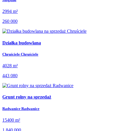
2994 m²
260 000
Działka budowlana
Chruściele Chruściele
4028 m²
443 080
Grunt rolny na sprzedaż
Radwanice Radwanice
15400 m²
1 840 000