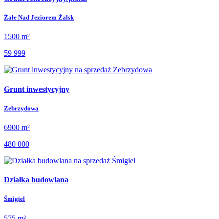
Żałe Nad Jeziorem Żalsk
1500 m²
59 999
Grunt inwestycyjny
Zebrzydowa
6900 m²
480 000
Działka budowlana
Śmigiel
575 m²