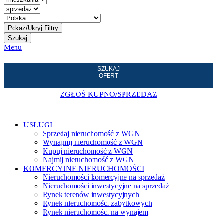
Szukaj
Menu
SZUKAJ
OFERT
ZGŁOŚ KUPNO/SPRZEDAŻ
USŁUGI
Sprzedaj nieruchomość z WGN
Wynajmij nieruchomość z WGN
Kupuj nieruchomość z WGN
Najmij nieruchomość z WGN
KOMERCYJNE NIERUCHOMOŚCI
Nieruchomości komercyjne na sprzedaż
Nieruchomości inwestycyjne na sprzedaż
Rynek terenów inwestycyjnych
Rynek nieruchomości zabytkowych
Rynek nieruchomości na wynajem