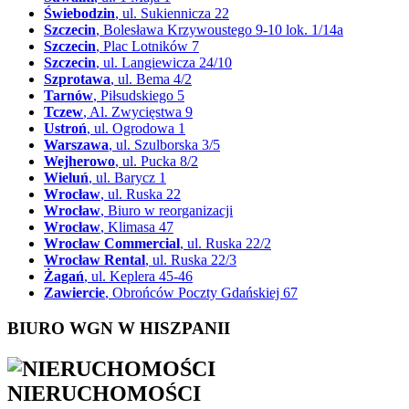
Świebodzin
, ul. Sukiennicza 22
Szczecin
, Bolesława Krzywoustego 9-10 lok. 1/14a
Szczecin
, Plac Lotników 7
Szczecin
, ul. Langiewicza 24/10
Szprotawa
, ul. Bema 4/2
Tarnów
, Piłsudskiego 5
Tczew
, Al. Zwycięstwa 9
Ustroń
, ul. Ogrodowa 1
Warszawa
, ul. Szulborska 3/5
Wejherowo
, ul. Pucka 8/2
Wieluń
, ul. Barycz 1
Wrocław
, ul. Ruska 22
Wrocław
, Biuro w reorganizacji
Wrocław
, Klimasa 47
Wrocław Commercial
, ul. Ruska 22/2
Wrocław Rental
, ul. Ruska 22/3
Żagań
, ul. Keplera 45-46
Zawiercie
, Obrońców Poczty Gdańskiej 67
BIURO WGN W HISZPANII
NIERUCHOMOŚCI