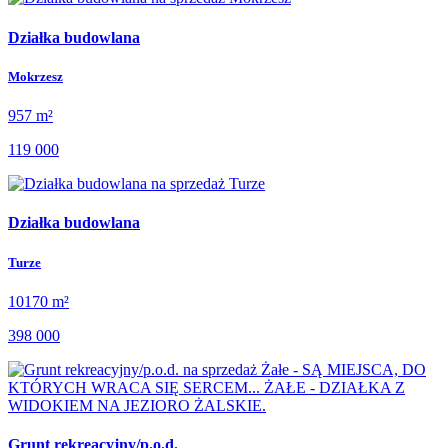
Działka budowlana
Mokrzesz
957 m²
119 000
Działka budowlana
Turze
10170 m²
398 000
Grunt rekreacyjny/p.o.d.