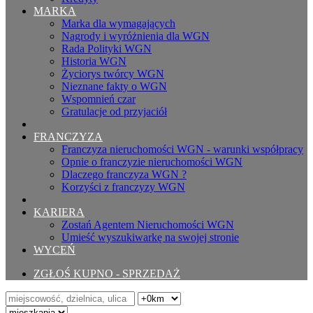
MARKA
Marka dla wymagających
Nagrody i wyróżnienia dla WGN
Rada Polityki WGN
Historia WGN
Życiorys twórcy WGN
Nieznane fakty o WGN
Wspomnień czar
Gratulacje od przyjaciół
FRANCZYZA
Franczyza nieruchomości WGN - warunki współpracy
Opnie o franczyzie nieruchomości WGN
Dlaczego franczyza WGN ?
Korzyści z franczyzy WGN
KARIERA
Zostań Agentem Nieruchomości WGN
Umieść wyszukiwarkę na swojej stronie
WYCEŃ
ZGŁOŚ KUPNO - SPRZEDAŻ