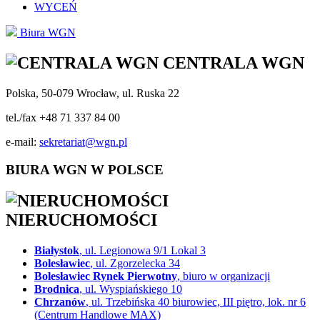
WYCEŃ
Biura WGN
CENTRALA WGN
Polska, 50-079 Wrocław, ul. Ruska 22
tel./fax +48 71 337 84 00
e-mail:
sekretariat@wgn.pl
BIURA WGN W POLSCE
NIERUCHOMOŚCI
Białystok
, ul. Legionowa 9/1 Lokal 3
Bolesławiec
, ul. Zgorzelecka 34
Bolesławiec Rynek Pierwotny
, biuro w organizacji
Brodnica
, ul. Wyspiańskiego 10
Chrzanów
, ul. Trzebińska 40 biurowiec, III piętro, lok. nr 6
(Centrum Handlowe MAX)