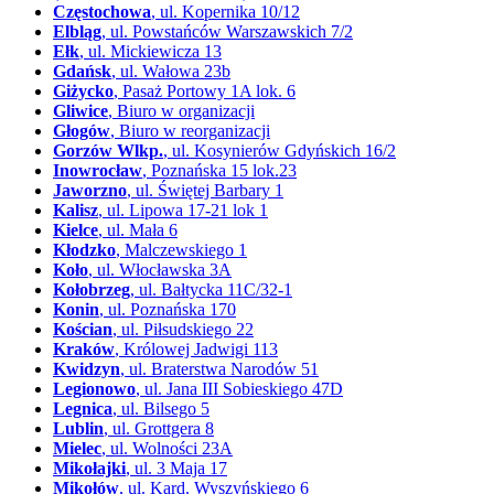
Częstochowa
, ul. Kopernika 10/12
Elbląg
, ul. Powstańców Warszawskich 7/2
Ełk
, ul. Mickiewicza 13
Gdańsk
, ul. Wałowa 23b
Giżycko
, Pasaż Portowy 1A lok. 6
Gliwice
, Biuro w organizacji
Głogów
, Biuro w reorganizacji
Gorzów Wlkp.
, ul. Kosynierów Gdyńskich 16/2
Inowrocław
, Poznańska 15 lok.23
Jaworzno
, ul. Świętej Barbary 1
Kalisz
, ul. Lipowa 17-21 lok 1
Kielce
, ul. Mała 6
Kłodzko
, Malczewskiego 1
Koło
, ul. Włocławska 3A
Kołobrzeg
, ul. Bałtycka 11C/32-1
Konin
, ul. Poznańska 170
Kościan
, ul. Piłsudskiego 22
Kraków
, Królowej Jadwigi 113
Kwidzyn
, ul. Braterstwa Narodów 51
Legionowo
, ul. Jana III Sobieskiego 47D
Legnica
, ul. Bilsego 5
Lublin
, ul. Grottgera 8
Mielec
, ul. Wolności 23A
Mikołajki
, ul. 3 Maja 17
Mikołów
, ul. Kard. Wyszyńskiego 6