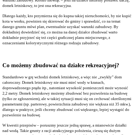
warunki zabudowy. Krótko mówiąc – jeśli na działce możemy postawić daczę,
domek letniskowy, to jest ona rekreacyjna.
Dlatego każdy, kto przymierza się do kupna takiej nieruchomości, by nie kupić
kota w worku, powinien się skierować do gminy i sprawdzić, co na temat
danego gruntu mówi plan, ewentualnie uzyskać warunki zabudowy. By
dokładniej dowiedzieć się, co można na danej działce zbudować warto
dokładnie przyjrzeć się też części graficznej planu miejscowego, z
oznaczeniami kolorystycznymi różnego rodzaju zabudowy.
Co możemy zbudować na działce rekreacyjnej?
Standardowo w grę wchodzi domek letniskowy, a więc nie „zwykły” dom
całoroczny. Domek letniskowy nie musi mieć wody w kranach,
doprowadzonego prądu itp., natomiast wysokość pomieszczeń może wynosić
2,2 metry. Domek letniskowy możemy zbudować bez pozwolenia na budowę
(tylko ze zgłoszeniem), ale w takiej sytuacji musi się on cechować określonymi
parametrami (np. parterowy, powierzchnia zabudowy nie większa niż 35 mkw.),
dlatego w praktyce, jeśli chcemy zbudować coś większego, lepiej wystąpić do
pozwolenie na budowę.
W kwestii przepisów – poruszmy jeszcze jedną sprawę, a mianowicie działki
nad wodą. Takie grunty z racji atrakcyjnego położenia, cieszą się dużym