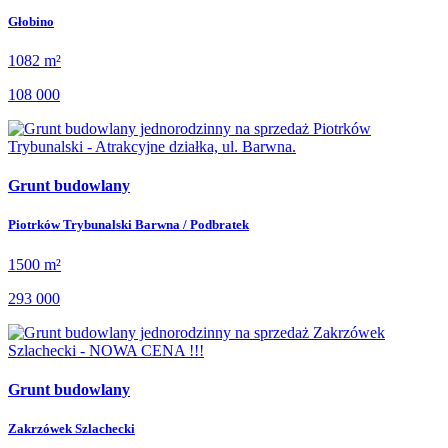
Głobino
1082 m²
108 000
Grunt budowlany
Piotrków Trybunalski Barwna / Podbratek
1500 m²
293 000
Grunt budowlany
Zakrzówek Szlachecki