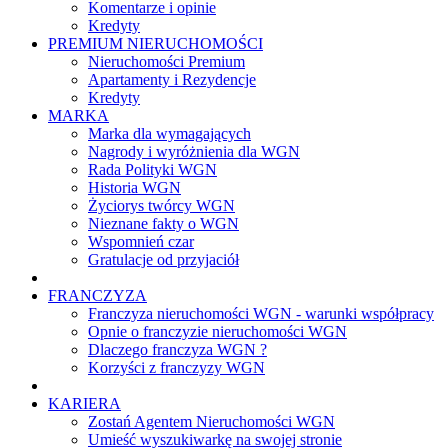
Komentarze i opinie
Kredyty
PREMIUM NIERUCHOMOŚCI
Nieruchomości Premium
Apartamenty i Rezydencje
Kredyty
MARKA
Marka dla wymagających
Nagrody i wyróżnienia dla WGN
Rada Polityki WGN
Historia WGN
Życiorys twórcy WGN
Nieznane fakty o WGN
Wspomnień czar
Gratulacje od przyjaciół
FRANCZYZA
Franczyza nieruchomości WGN - warunki współpracy
Opnie o franczyzie nieruchomości WGN
Dlaczego franczyza WGN ?
Korzyści z franczyzy WGN
KARIERA
Zostań Agentem Nieruchomości WGN
Umieść wyszukiwarkę na swojej stronie