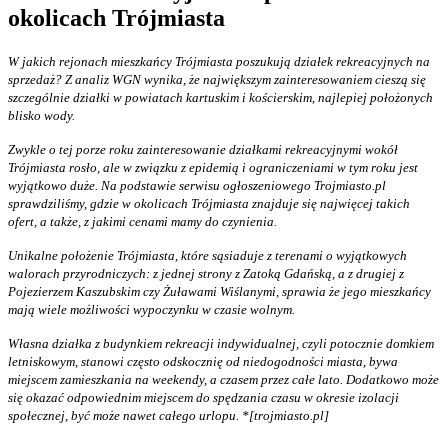
okolicach Trójmiasta
W jakich rejonach mieszkańcy Trójmiasta poszukują działek rekreacyjnych na
sprzedaż? Z analiz WGN wynika, że największym zainteresowaniem cieszą się
szczególnie działki w powiatach kartuskim i kościerskim, najlepiej położonych
blisko wody.
Zwykle o tej porze roku zainteresowanie działkami rekreacyjnymi wokół
Trójmiasta rosło, ale w związku z epidemią i ograniczeniami w tym roku jest
wyjątkowo duże. Na podstawie serwisu ogłoszeniowego Trojmiasto.pl
sprawdziliśmy, gdzie w okolicach Trójmiasta znajduje się najwięcej takich
ofert, a także, z jakimi cenami mamy do czynienia.
Unikalne położenie Trójmiasta, które sąsiaduje z terenami o wyjątkowych
walorach przyrodniczych: z jednej strony z Zatoką Gdańską, a z drugiej z
Pojezierzem Kaszubskim czy Żuławami Wiślanymi, sprawia że jego mieszkańcy
mają wiele możliwości wypoczynku w czasie wolnym.
Własna działka z budynkiem rekreacji indywidualnej, czyli potocznie domkiem
letniskowym, stanowi często odskocznię od niedogodności miasta, bywa
miejscem zamieszkania na weekendy, a czasem przez całe lato. Dodatkowo może
się okazać odpowiednim miejscem do spędzania czasu w okresie izolacji
społecznej, być może nawet całego urlopu.
*[trojmiasto.pl]