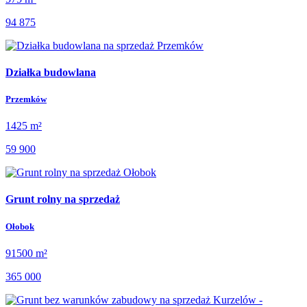
94 875
Działka budowlana
Przemków
1425 m²
59 900
Grunt rolny na sprzedaż
Ołobok
91500 m²
365 000