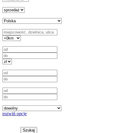
Transakcja
Kraj
Lokalizacja
Cena
Powierzchnia w m²
Liczba pokoi
Rodzaj działki
rozwiń opcje
rozwiń opcje
Szukaj
na mapie
Szukaj