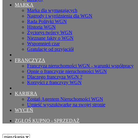
MARKA
Marka dla wymagających
Nagrody i wyróżnienia dla WGN
Rada Polityki WGN
Historia WGN
Życiorys twórcy WGN
Nieznane fakty o WGN
Wspomnień czar
Gratulacje od przyjaciół
FRANCZYZA
Franczyza nieruchomości WGN - warunki współpracy
Opnie o franczyzie nieruchomości WGN
Dlaczego franczyza WGN ?
Korzyści z franczyzy WGN
KARIERA
Zostań Agentem Nieruchomości WGN
Umieść wyszukiwarkę na swojej stronie
WYCEŃ
ZGŁOŚ KUPNO - SPRZEDAŻ
Typ nieruchomości