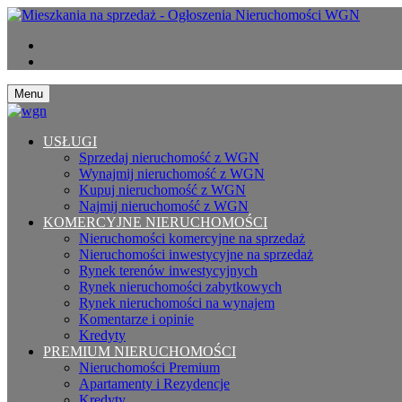
Menu
USŁUGI
Sprzedaj nieruchomość z WGN
Wynajmij nieruchomość z WGN
Kupuj nieruchomość z WGN
Najmij nieruchomość z WGN
KOMERCYJNE NIERUCHOMOŚCI
Nieruchomości komercyjne na sprzedaż
Nieruchomości inwestycyjne na sprzedaż
Rynek terenów inwestycyjnych
Rynek nieruchomości zabytkowych
Rynek nieruchomości na wynajem
Komentarze i opinie
Kredyty
PREMIUM NIERUCHOMOŚCI
Nieruchomości Premium
Apartamenty i Rezydencje
Kredyty