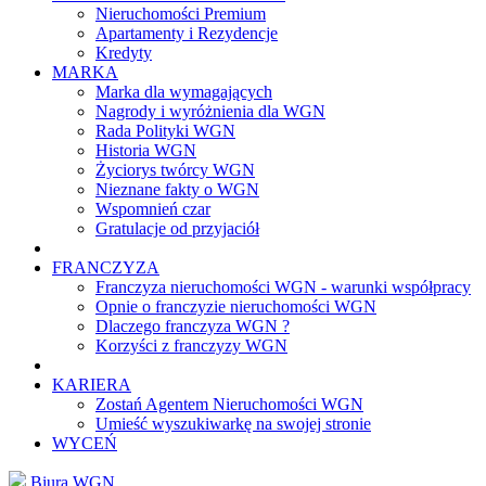
Nieruchomości Premium
Apartamenty i Rezydencje
Kredyty
MARKA
Marka dla wymagających
Nagrody i wyróżnienia dla WGN
Rada Polityki WGN
Historia WGN
Życiorys twórcy WGN
Nieznane fakty o WGN
Wspomnień czar
Gratulacje od przyjaciół
FRANCZYZA
Franczyza nieruchomości WGN - warunki współpracy
Opnie o franczyzie nieruchomości WGN
Dlaczego franczyza WGN ?
Korzyści z franczyzy WGN
KARIERA
Zostań Agentem Nieruchomości WGN
Umieść wyszukiwarkę na swojej stronie
WYCEŃ
Biura WGN