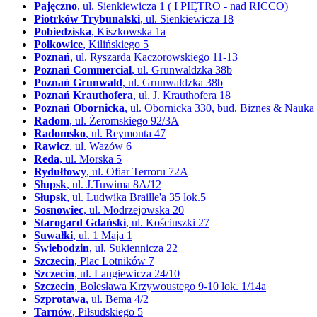
Pajęczno
, ul. Sienkiewicza 1 ( I PIĘTRO - nad RICCO)
Piotrków Trybunalski
, ul. Sienkiewicza 18
Pobiedziska
, Kiszkowska 1a
Polkowice
, Kilińskiego 5
Poznań
, ul. Ryszarda Kaczorowskiego 11-13
Poznań Commercial
, ul. Grunwaldzka 38b
Poznań Grunwald
, ul. Grunwaldzka 38b
Poznań Krauthofera
, ul. J. Krauthofera 18
Poznań Obornicka
, ul. Obornicka 330, bud. Biznes & Nauka
Radom
, ul. Żeromskiego 92/3A
Radomsko
, ul. Reymonta 47
Rawicz
, ul. Wazów 6
Reda
, ul. Morska 5
Rydułtowy
, ul. Ofiar Terroru 72A
Słupsk
, ul. J.Tuwima 8A/12
Słupsk
, ul. Ludwika Braille'a 35 lok.5
Sosnowiec
, ul. Modrzejowska 20
Starogard Gdański
, ul. Kościuszki 27
Suwałki
, ul. 1 Maja 1
Świebodzin
, ul. Sukiennicza 22
Szczecin
, Plac Lotników 7
Szczecin
, ul. Langiewicza 24/10
Szczecin
, Bolesława Krzywoustego 9-10 lok. 1/14a
Szprotawa
, ul. Bema 4/2
Tarnów
, Piłsudskiego 5