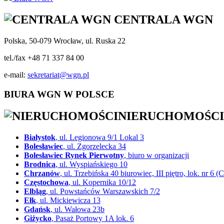
CENTRALA WGN
Polska, 50-079 Wrocław, ul. Ruska 22
tel./fax +48 71 337 84 00
e-mail:
sekretariat@wgn.pl
BIURA WGN W POLSCE
NIERUCHOMOŚCI
Białystok
, ul. Legionowa 9/1 Lokal 3
Bolesławiec
, ul. Zgorzelecka 34
Bolesławiec Rynek Pierwotny
, biuro w organizacji
Brodnica
, ul. Wyspiańskiego 10
Chrzanów
, ul. Trzebińska 40 biurowiec, III piętro, lok. nr
Częstochowa
, ul. Kopernika 10/12
Elbląg
, ul. Powstańców Warszawskich 7/2
Ełk
, ul. Mickiewicza 13
Gdańsk
, ul. Wałowa 23b
Giżycko
, Pasaż Portowy 1A lok. 6