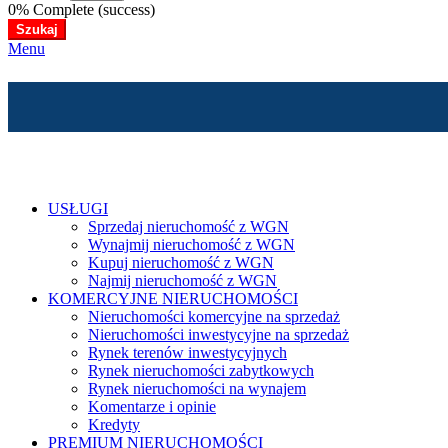
0% Complete (success)
Szukaj
Menu
USŁUGI
Sprzedaj nieruchomość z WGN
Wynajmij nieruchomość z WGN
Kupuj nieruchomość z WGN
Najmij nieruchomość z WGN
KOMERCYJNE NIERUCHOMOŚCI
Nieruchomości komercyjne na sprzedaż
Nieruchomości inwestycyjne na sprzedaż
Rynek terenów inwestycyjnych
Rynek nieruchomości zabytkowych
Rynek nieruchomości na wynajem
Komentarze i opinie
Kredyty
PREMIUM NIERUCHOMOŚCI