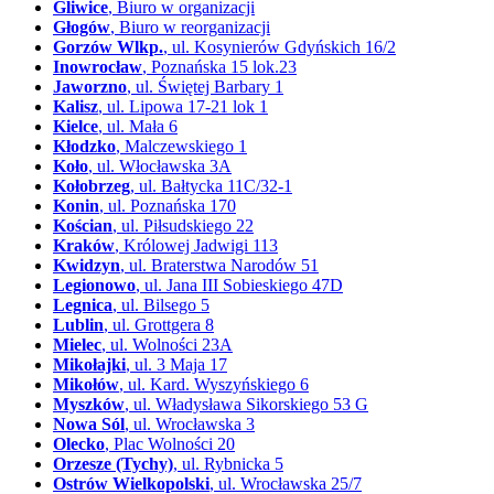
Gliwice
, Biuro w organizacji
Głogów
, Biuro w reorganizacji
Gorzów Wlkp.
, ul. Kosynierów Gdyńskich 16/2
Inowrocław
, Poznańska 15 lok.23
Jaworzno
, ul. Świętej Barbary 1
Kalisz
, ul. Lipowa 17-21 lok 1
Kielce
, ul. Mała 6
Kłodzko
, Malczewskiego 1
Koło
, ul. Włocławska 3A
Kołobrzeg
, ul. Bałtycka 11C/32-1
Konin
, ul. Poznańska 170
Kościan
, ul. Piłsudskiego 22
Kraków
, Królowej Jadwigi 113
Kwidzyn
, ul. Braterstwa Narodów 51
Legionowo
, ul. Jana III Sobieskiego 47D
Legnica
, ul. Bilsego 5
Lublin
, ul. Grottgera 8
Mielec
, ul. Wolności 23A
Mikołajki
, ul. 3 Maja 17
Mikołów
, ul. Kard. Wyszyńskiego 6
Myszków
, ul. Władysława Sikorskiego 53 G
Nowa Sól
, ul. Wrocławska 3
Olecko
, Plac Wolności 20
Orzesze (Tychy)
, ul. Rybnicka 5
Ostrów Wielkopolski
, ul. Wrocławska 25/7