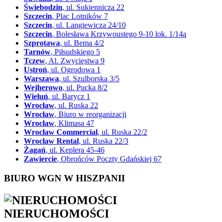
Świebodzin
, ul. Sukiennicza 22
Szczecin
, Plac Lotników 7
Szczecin
, ul. Langiewicza 24/10
Szczecin
, Bolesława Krzywoustego 9-10 lok. 1/14a
Szprotawa
, ul. Bema 4/2
Tarnów
, Piłsudskiego 5
Tczew
, Al. Zwycięstwa 9
Ustroń
, ul. Ogrodowa 1
Warszawa
, ul. Szulborska 3/5
Wejherowo
, ul. Pucka 8/2
Wieluń
, ul. Barycz 1
Wrocław
, ul. Ruska 22
Wrocław
, Biuro w reorganizacji
Wrocław
, Klimasa 47
Wrocław Commercial
, ul. Ruska 22/2
Wrocław Rental
, ul. Ruska 22/3
Żagań
, ul. Keplera 45-46
Zawiercie
, Obrońców Poczty Gdańskiej 67
BIURO WGN W HISZPANII
NIERUCHOMOŚCI