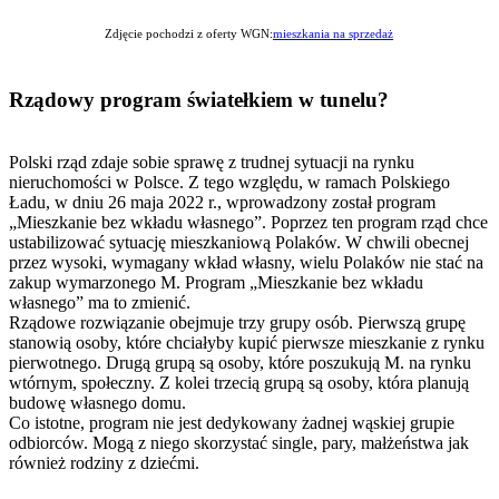
Zdjęcie pochodzi z oferty WGN:
mieszkania na sprzedaż
Rządowy program światełkiem w tunelu?
Polski rząd zdaje sobie sprawę z trudnej sytuacji na rynku
nieruchomości w Polsce. Z tego względu, w ramach Polskiego
Ładu, w dniu 26 maja 2022 r., wprowadzony został program
„Mieszkanie bez wkładu własnego”. Poprzez ten program rząd chce
ustabilizować sytuację mieszkaniową Polaków. W chwili obecnej
przez wysoki, wymagany wkład własny, wielu Polaków nie stać na
zakup wymarzonego M. Program „Mieszkanie bez wkładu
własnego” ma to zmienić.
Rządowe rozwiązanie obejmuje trzy grupy osób. Pierwszą grupę
stanowią osoby, które chciałyby kupić pierwsze mieszkanie z rynku
pierwotnego. Drugą grupą są osoby, które poszukują M. na rynku
wtórnym, społeczny. Z kolei trzecią grupą są osoby, która planują
budowę własnego domu.
Co istotne, program nie jest dedykowany żadnej wąskiej grupie
odbiorców. Mogą z niego skorzystać single, pary, małżeństwa jak
również rodziny z dziećmi.