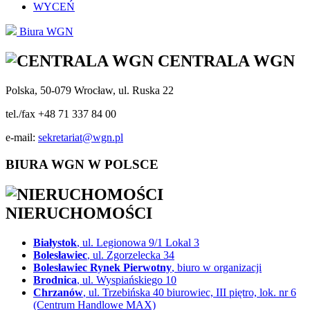
WYCEŃ
Biura WGN
CENTRALA WGN
Polska, 50-079 Wrocław, ul. Ruska 22
tel./fax +48 71 337 84 00
e-mail:
sekretariat@wgn.pl
BIURA WGN W POLSCE
NIERUCHOMOŚCI
Białystok
, ul. Legionowa 9/1 Lokal 3
Bolesławiec
, ul. Zgorzelecka 34
Bolesławiec Rynek Pierwotny
, biuro w organizacji
Brodnica
, ul. Wyspiańskiego 10
Chrzanów
, ul. Trzebińska 40 biurowiec, III piętro, lok. nr 6
(Centrum Handlowe MAX)