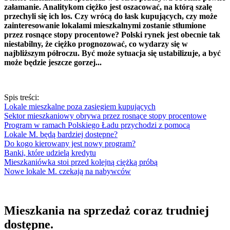
załamanie. Analitykom ciężko jest oszacować, na którą szalę
przechyli się ich los. Czy wrócą do łask kupujących, czy może
zainteresowanie lokalami mieszkalnymi zostanie stłumione
przez rosnące stopy procentowe? Polski rynek jest obecnie tak
niestabilny, że ciężko prognozować, co wydarzy się w
najbliższym półroczu. Być może sytuacja się ustabilizuje, a być
może będzie jeszcze gorzej...
Spis treści:
Lokale mieszkalne poza zasięgiem kupujących
Sektor mieszkaniowy obrywa przez rosnące stopy procentowe
Program w ramach Polskiego Ładu przychodzi z pomocą
Lokale M. będą bardziej dostępne?
Do kogo kierowany jest nowy program?
Banki, które udzielą kredytu
Mieszkaniówka stoi przed kolejną ciężką próbą
Nowe lokale M. czekają na nabywców
Mieszkania na sprzedaż coraz trudniej
dostępne.