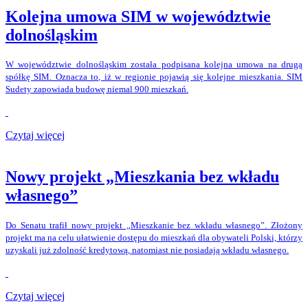
Kolejna umowa SIM w województwie
dolnośląskim
W województwie dolnośląskim została podpisana kolejna umowa na drugą
spółkę SIM. Oznacza to, iż w regionie pojawią się kolejne mieszkania. SIM
Sudety zapowiada budowę niemal 900 mieszkań.
Czytaj więcej
Nowy projekt „Mieszkania bez wkładu
własnego”
Do Senatu trafił nowy projekt „Mieszkanie bez wkładu własnego”. Złożony
projekt ma na celu ułatwienie dostępu do mieszkań dla obywateli Polski, którzy
uzyskali już zdolność kredytową, natomiast nie posiadają wkładu własnego.
Czytaj więcej