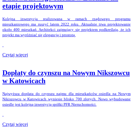
etapie projektowym
Kolejna inwestycja realizowana w ramach rządowego programu
mieszkaniowego ma ruszyć latem 2022 roku. Aktualnie trwa projektowanie
około 400 mieszkań. Architekci zajmujący się projektem podkreślają, że ich
projekt ma wyróżniać się elegancją i prostotą.
Czytaj więcej
Dopłaty do czynszu na Nowym Nikszowcu
w Katowicach
Najwyższa dopłata do czynszu najmu dla mieszkańców osiedla na Nowym
Nikiszowcu w Katowicach wyniesie blisko 700 złotych. Nowo wybudowane
osiedle jest kolejną inwestycją spółki PFR Nieruchomości.
Czytaj więcej