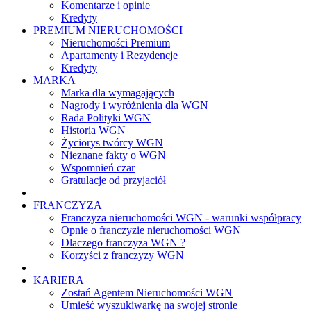
Komentarze i opinie
Kredyty
PREMIUM NIERUCHOMOŚCI
Nieruchomości Premium
Apartamenty i Rezydencje
Kredyty
MARKA
Marka dla wymagających
Nagrody i wyróżnienia dla WGN
Rada Polityki WGN
Historia WGN
Życiorys twórcy WGN
Nieznane fakty o WGN
Wspomnień czar
Gratulacje od przyjaciół
FRANCZYZA
Franczyza nieruchomości WGN - warunki współpracy
Opnie o franczyzie nieruchomości WGN
Dlaczego franczyza WGN ?
Korzyści z franczyzy WGN
KARIERA
Zostań Agentem Nieruchomości WGN
Umieść wyszukiwarkę na swojej stronie