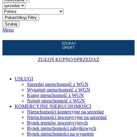
Szukaj
Menu
SZUKAJ
OFERT
ZGŁOŚ KUPNO/SPRZEDAŻ
USŁUGI
Sprzedaj nieruchomość z WGN
Wynajmij nieruchomość z WGN
Kupuj nieruchomość z WGN
Najmij nieruchomość z WGN
KOMERCYJNE NIERUCHOMOŚCI
Nieruchomości komercyjne na sprzedaż
Nieruchomości inwestycyjne na sprzedaż
Rynek terenów inwestycyjnych
Rynek nieruchomości zabytkowych
Rynek nieruchomości na wynajem