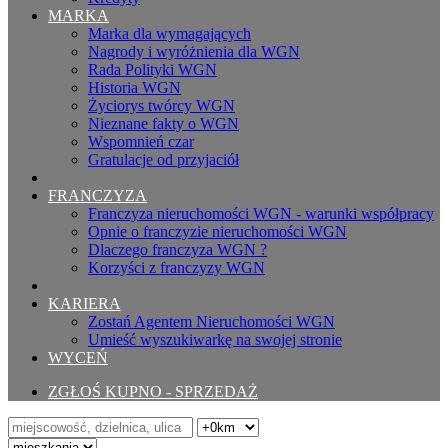
MARKA
Marka dla wymagających
Nagrody i wyróżnienia dla WGN
Rada Polityki WGN
Historia WGN
Życiorys twórcy WGN
Nieznane fakty o WGN
Wspomnień czar
Gratulacje od przyjaciół
FRANCZYZA
Franczyza nieruchomości WGN - warunki współpracy
Opnie o franczyzie nieruchomości WGN
Dlaczego franczyza WGN ?
Korzyści z franczyzy WGN
KARIERA
Zostań Agentem Nieruchomości WGN
Umieść wyszukiwarkę na swojej stronie
WYCEŃ
ZGŁOŚ KUPNO - SPRZEDAŻ