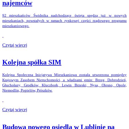
najemców
92 mieszkańców Świdnika nadchodzące święta spędzą już w nowych
mieszkaniach, powstałych w ramach rynkowej części rządowego programu
mieszkaniowego.
Czytaj więcej
Kolejna spółka SIM
Kolejna Społeczna Inicjatywa Mieszkaniowa została utworzona pomiędzy
Krajowym Zasobem Nieruchomości, a władzami gmin: Brzeg, Dobrodzień,
Głuchołazy, Grodków, Kluczbork, Lewin Brzeski, Nysa, Olesno, Opole,
Niemodlin, Popielów, Prószków.
Czytaj więcej
Budowa nowego osiedla w Lublinie na