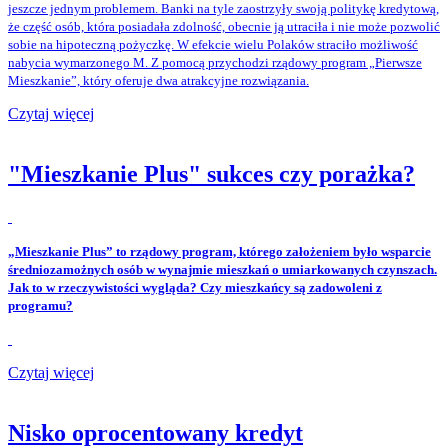
jeszcze jednym problemem. Banki na tyle zaostrzyły swoją politykę kredytową,
że część osób, która posiadała zdolność, obecnie ją utraciła i nie może pozwolić
sobie na hipoteczną pożyczkę. W efekcie wielu Polaków straciło możliwość
nabycia wymarzonego M. Z pomocą przychodzi rządowy program „Pierwsze
Mieszkanie”, który oferuje dwa atrakcyjne rozwiązania.
Czytaj więcej
"Mieszkanie Plus" sukces czy porażka?
„Mieszkanie Plus” to rządowy program, którego założeniem było wsparcie
średniozamożnych osób w wynajmie mieszkań o umiarkowanych czynszach.
Jak to w rzeczywistości wygląda? Czy mieszkańcy są zadowoleni z
programu?
Czytaj więcej
Nisko oprocentowany kredyt