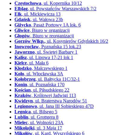
Częstochowa
, ul. Kopernika 10/12
Elbląg
, ul. Powstańców Warszawskich 7/2
Ełk
, ul. Mickiewicza 13
Gdańsk
, ul. Wałowa 23b
Giżycko
, Pasaż Portowy 1A lok. 6
Gliwice
, Biuro w organizacji
Głogów
, Biuro w reorganizacji
Gorzów Wlkp.
, ul. Kosynierów Gdyńskich 16/2
Inowrocław
, Poznańska 15 lok.23
Jaworzno
, ul. Świętej Barbary 1
Kalisz
, ul. Lipowa 17-21 lok 1
Kielce
, ul. Mała 6
Kłodzko
, Malczewskiego 1
Koło
, ul. Włocławska 3A
Kołobrzeg
, ul. Bałtycka 11C/32-1
Konin
, ul. Poznańska 170
Kościan
, ul. Piłsudskiego 22
Kraków
, Królowej Jadwigi 113
Kwidzyn
, ul. Braterstwa Narodów 51
Legionowo
, ul. Jana III Sobieskiego 47D
Legnica
, ul. Bilsego 5
Lublin
, ul. Grottgera 8
Mielec
, ul. Wolności 23A
Mikołajki
, ul. 3 Maja 17
Mikołów
, ul. Kard. Wyszyńskiego 6