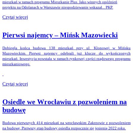
mieszkań w ramach programu Mieszkanie Plus. Jako winnych opóźnień
projektu na Odolanach w Warszawie niespodziewanie wskazał... PKP.
Czytaj więcej
Pierwsi najemcy – Mińsk Mazowiecki
Dobiegła końca budowa 138 mieszkań przy ul. Klonowej w Mińsku
Mazowieckim. Pierwsi najemcy odebrali już klucze do wykończonych
mieszkań. Inwestycja powstała w ramach rynkowej części rządowego programu
mieszkaniowego.
Czytaj więcej
Osiedle we Wrocławiu z pozwoleniem na
budowę
Budowa pierwszych 414 mieszkań na wrocławskim Zakrzowie z pozwoleniem
na budowę. Pierwszy etap budowy osiedla rozpocznie się jesienią 2022 roku.