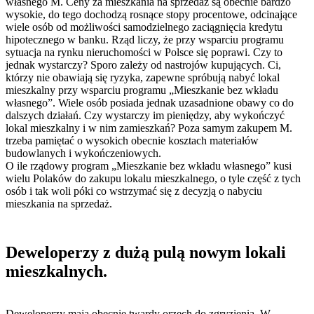
własnego M. Ceny za mieszkania na sprzedaż są obecnie bardzo
wysokie, do tego dochodzą rosnące stopy procentowe, odcinające
wiele osób od możliwości samodzielnego zaciągnięcia kredytu
hipotecznego w banku. Rząd liczy, że przy wsparciu programu
sytuacja na rynku nieruchomości w Polsce się poprawi. Czy to
jednak wystarczy? Sporo zależy od nastrojów kupujących. Ci,
którzy nie obawiają się ryzyka, zapewne spróbują nabyć lokal
mieszkalny przy wsparciu programu „Mieszkanie bez wkładu
własnego”. Wiele osób posiada jednak uzasadnione obawy co do
dalszych działań. Czy wystarczy im pieniędzy, aby wykończyć
lokal mieszkalny i w nim zamieszkań? Poza samym zakupem M.
trzeba pamiętać o wysokich obecnie kosztach materiałów
budowlanych i wykończeniowych.
O ile rządowy program „Mieszkanie bez wkładu własnego” kusi
wielu Polaków do zakupu lokalu mieszkalnego, o tyle część z tych
osób i tak woli póki co wstrzymać się z decyzją o nabyciu
mieszkania na sprzedaż.
Deweloperzy z dużą pulą nowym lokali
mieszkalnych.
Deweloperzy mają obecnie twardy orzech do zgryzienia. W