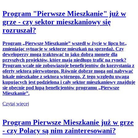
Program "Pierwsze Mieszkanie" już w
grze - czy sektor mieszkaniowy się
rozruszał?
Program „Pierwsze Mieszkanie” wszedł w życie w lipcu br.,
zmieniając sytuację w sektorze mieszkań na sprzedaż. Czy
deweloperzy mogą traktować to jako dobrą monetę dla
przyszłych projektów, które mają niedługo trafić na rynek?
Program wcale nie zobowiązuje beneficjentów do korzystania z
oferty sektora pierwotnego. Równie dobrze mogą oni nabywać
lokale mieszkalne z sektora wtórnego. Z tego względu uwaga
kupujących jest podzielona i cały sektor mieszkaniowy znajduje
się obecnie pod lupą beneficjentów programu „Pierwsze
Mieszkanie”.
Czytaj więcej
Program Pierwsze Mieszkanie już w grze
- czy Polacy są nim zainteresowani?