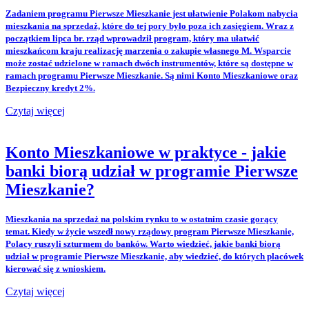
Zadaniem programu Pierwsze Mieszkanie jest ułatwienie Polakom nabycia
mieszkania na sprzedaż, które do tej pory było poza ich zasięgiem. Wraz z
początkiem lipca br. rząd wprowadził program, który ma ułatwić
mieszkańcom kraju realizację marzenia o zakupie własnego M. Wsparcie
może zostać udzielone w ramach dwóch instrumentów, które są dostępne w
ramach programu Pierwsze Mieszkanie. Są nimi Konto Mieszkaniowe oraz
Bezpieczny kredyt 2%.
Czytaj więcej
Konto Mieszkaniowe w praktyce - jakie
banki biorą udział w programie Pierwsze
Mieszkanie?
Mieszkania na sprzedaż na polskim rynku to w ostatnim czasie gorący
temat. Kiedy w życie wszedł nowy rządowy program Pierwsze Mieszkanie,
Polacy ruszyli szturmem do banków. Warto wiedzieć, jakie banki biorą
udział w programie Pierwsze Mieszkanie, aby wiedzieć, do których placówek
kierować się z wnioskiem.
Czytaj więcej