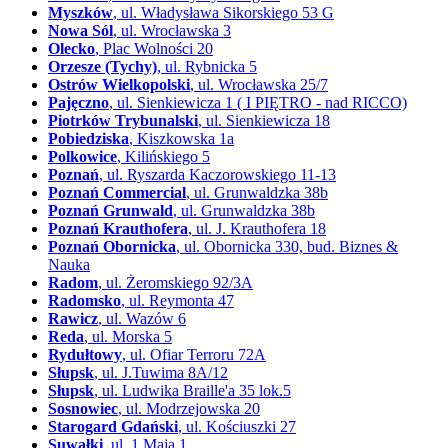
Myszków
, ul. Władysława Sikorskiego 53 G
Nowa Sól
, ul. Wrocławska 3
Olecko
, Plac Wolności 20
Orzesze (Tychy)
, ul. Rybnicka 5
Ostrów Wielkopolski
, ul. Wrocławska 25/7
Pajęczno
, ul. Sienkiewicza 1 ( I PIĘTRO - nad RICCO)
Piotrków Trybunalski
, ul. Sienkiewicza 18
Pobiedziska
, Kiszkowska 1a
Polkowice
, Kilińskiego 5
Poznań
, ul. Ryszarda Kaczorowskiego 11-13
Poznań Commercial
, ul. Grunwaldzka 38b
Poznań Grunwald
, ul. Grunwaldzka 38b
Poznań Krauthofera
, ul. J. Krauthofera 18
Poznań Obornicka
, ul. Obornicka 330, bud. Biznes &
Nauka
Radom
, ul. Żeromskiego 92/3A
Radomsko
, ul. Reymonta 47
Rawicz
, ul. Wazów 6
Reda
, ul. Morska 5
Rydułtowy
, ul. Ofiar Terroru 72A
Słupsk
, ul. J.Tuwima 8A/12
Słupsk
, ul. Ludwika Braille'a 35 lok.5
Sosnowiec
, ul. Modrzejowska 20
Starogard Gdański
, ul. Kościuszki 27
Suwałki
, ul. 1 Maja 1