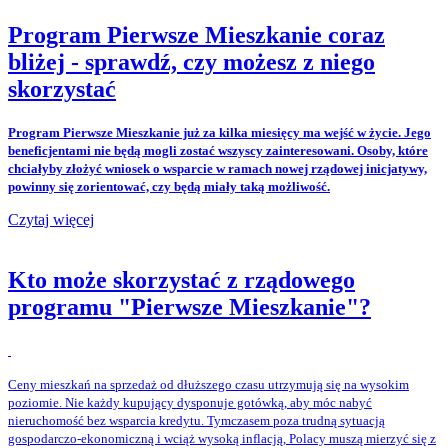
Program Pierwsze Mieszkanie coraz
bliżej - sprawdź, czy możesz z niego
skorzystać
Program Pierwsze Mieszkanie już za kilka miesięcy ma wejść w życie. Jego
beneficjentami nie będą mogli zostać wszyscy zainteresowani. Osoby, które
chciałyby złożyć wniosek o wsparcie w ramach nowej rządowej inicjatywy,
powinny się zorientować, czy będą miały taką możliwość.
Czytaj więcej
Kto może skorzystać z rządowego
programu "Pierwsze Mieszkanie"?
Ceny mieszkań na sprzedaż od dłuższego czasu utrzymują się na wysokim
poziomie. Nie każdy kupujący dysponuje gotówką, aby móc nabyć
nieruchomość bez wsparcia kredytu. Tymczasem poza trudną sytuacją
gospodarczo-ekonomiczną i wciąż wysoką inflacją, Polacy muszą mierzyć się z