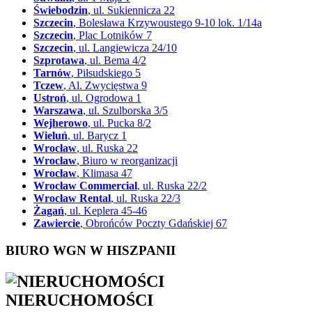
Świebodzin
, ul. Sukiennicza 22
Szczecin
, Bolesława Krzywoustego 9-10 lok. 1/14a
Szczecin
, Plac Lotników 7
Szczecin
, ul. Langiewicza 24/10
Szprotawa
, ul. Bema 4/2
Tarnów
, Piłsudskiego 5
Tczew
, Al. Zwycięstwa 9
Ustroń
, ul. Ogrodowa 1
Warszawa
, ul. Szulborska 3/5
Wejherowo
, ul. Pucka 8/2
Wieluń
, ul. Barycz 1
Wrocław
, ul. Ruska 22
Wrocław
, Biuro w reorganizacji
Wrocław
, Klimasa 47
Wrocław Commercial
, ul. Ruska 22/2
Wrocław Rental
, ul. Ruska 22/3
Żagań
, ul. Keplera 45-46
Zawiercie
, Obrońców Poczty Gdańskiej 67
BIURO WGN W HISZPANII
NIERUCHOMOŚCI