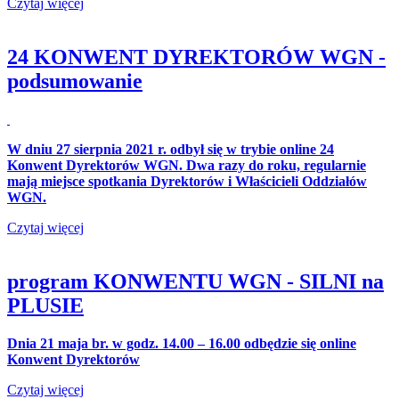
Czytaj więcej
24 KONWENT DYREKTORÓW WGN -
podsumowanie
W dniu 27 sierpnia 2021 r. odbył się w trybie online 24
Konwent Dyrektorów WGN. Dwa razy do roku, regularnie
mają miejsce spotkania Dyrektorów i Właścicieli Oddziałów
WGN.
Czytaj więcej
program KONWENTU WGN - SILNI na
PLUSIE
Dnia 21 maja br. w godz. 14.00 – 16.00 odbędzie się online
Konwent Dyrektorów
Czytaj więcej