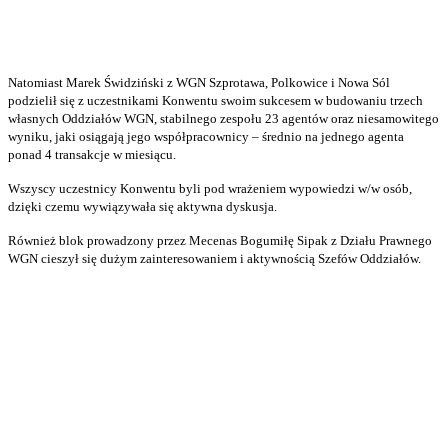
Natomiast Marek Świdziński z WGN Szprotawa, Polkowice i Nowa Sól
podzielił się z uczestnikami Konwentu swoim sukcesem w budowaniu trzech
własnych Oddziałów WGN, stabilnego zespołu 23 agentów oraz niesamowitego
wyniku, jaki osiągają jego współpracownicy – średnio na jednego agenta
ponad 4 transakcje w miesiącu.
Wszyscy uczestnicy Konwentu byli pod wrażeniem wypowiedzi w/w osób,
dzięki czemu wywiązywała się aktywna dyskusja.
Również blok prowadzony przez Mecenas Bogumiłę Sipak z Działu Prawnego
WGN cieszył się dużym zainteresowaniem i aktywnością Szefów Oddziałów.