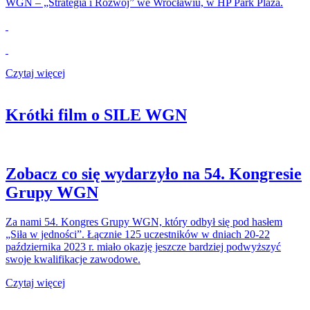
WGN – „Strategia i Rozwój” we Wrocławiu, w HP Park Plaza.
Czytaj więcej
Krótki film o SILE WGN
Zobacz co się wydarzyło na 54. Kongresie
Grupy WGN
Za nami 54. Kongres Grupy WGN, który odbył się pod hasłem
„Siła w jedności”. Łącznie 125 uczestników w dniach 20-22
października 2023 r. miało okazję jeszcze bardziej podwyższyć
swoje kwalifikacje zawodowe.
Czytaj więcej