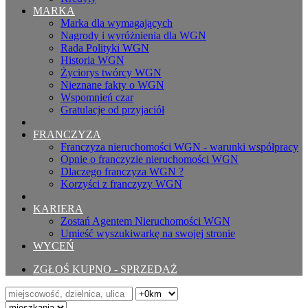
MARKA
Marka dla wymagających
Nagrody i wyróżnienia dla WGN
Rada Polityki WGN
Historia WGN
Życiorys twórcy WGN
Nieznane fakty o WGN
Wspomnień czar
Gratulacje od przyjaciół
FRANCZYZA
Franczyza nieruchomości WGN - warunki współpracy
Opnie o franczyzie nieruchomości WGN
Dlaczego franczyza WGN ?
Korzyści z franczyzy WGN
KARIERA
Zostań Agentem Nieruchomości WGN
Umieść wyszukiwarkę na swojej stronie
WYCEŃ
ZGŁOŚ KUPNO - SPRZEDAŻ