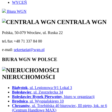
WYCEŃ
Biura WGN
CENTRALA WGN
Polska, 50-079 Wrocław, ul. Ruska 22
tel./fax +48 71 337 84 00
e-mail:
sekretariat@wgn.pl
BIURA WGN W POLSCE
NIERUCHOMOŚCI
Białystok
, ul. Legionowa 9/1 Lokal 3
Bolesławiec
, ul. Zgorzelecka 34
Bolesławiec Rynek Pierwotny
, biuro w organizacji
Brodnica
, ul. Wyspiańskiego 10
Chrzanów
, ul. Trzebińska 40 biurowiec, III piętro, lok. nr 6
(Centrum Handlowe MAX)