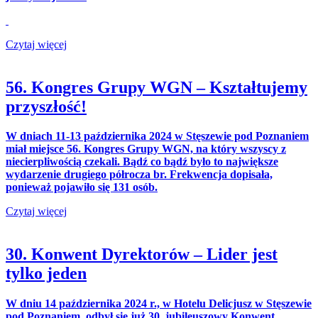
Czytaj więcej
56. Kongres Grupy WGN – Kształtujemy
przyszłość!
W dniach 11-13 października 2024 w Stęszewie pod Poznaniem
miał miejsce 56. Kongres Grupy WGN, na który wszyscy z
niecierpliwością czekali. Bądź co bądź było to największe
wydarzenie drugiego półrocza br. Frekwencja dopisała,
ponieważ pojawiło się 131 osób.
Czytaj więcej
30. Konwent Dyrektorów – Lider jest
tylko jeden
W dniu 14 października 2024 r., w Hotelu Delicjusz w Stęszewie
pod Poznaniem, odbył się już 30. jubileuszowy Konwent