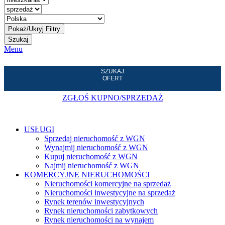
Szukaj
Menu
SZUKAJ
OFERT
ZGŁOŚ KUPNO/SPRZEDAŻ
USŁUGI
Sprzedaj nieruchomość z WGN
Wynajmij nieruchomość z WGN
Kupuj nieruchomość z WGN
Najmij nieruchomość z WGN
KOMERCYJNE NIERUCHOMOŚCI
Nieruchomości komercyjne na sprzedaż
Nieruchomości inwestycyjne na sprzedaż
Rynek terenów inwestycyjnych
Rynek nieruchomości zabytkowych
Rynek nieruchomości na wynajem