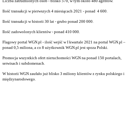
Liczba zatrudnionych osób - blisko 570, w tym około 480 agentów.
Ilość transakcji w pierwszych 4 miesiącach 2021 - ponad 4 600.
Ilość transakcji w historii 30 lat - grubo ponad 200 000.
Ilość zadowolonych klientów - ponad 410 000.
Flagowy portal WGN.pl - ilość wejść w I kwartale 2021 na portal WGN.pl –
ponad 0,5 miliona, a co 8 użytkownik WGN.pl jest spoza Polski.
Promocja wszystkich ofert nieruchomości WGN na ponad 150 portalach,
serwisach i subdomenach.
W historii WGN zaufało już blisko 3 miliony klientów z rynku polskiego i
międzynarodowego.