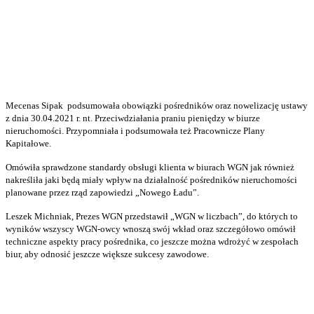
Mecenas Sipak podsumowała obowiązki pośredników oraz nowelizację ustawy
z dnia 30.04.2021 r. nt. Przeciwdziałania praniu pieniędzy w biurze
nieruchomości. Przypomniała i podsumowała też Pracownicze Plany
Kapitałowe.
Omówiła sprawdzone standardy obsługi klienta w biurach WGN jak również
nakreśliła jaki będą miały wpływ na działalność pośredników nieruchomości
planowane przez rząd zapowiedzi „Nowego Ładu”.
Leszek Michniak, Prezes WGN przedstawił „WGN w liczbach”, do których to
wyników wszyscy WGN-owcy wnoszą swój wkład oraz szczegółowo omówił
techniczne aspekty pracy pośrednika, co jeszcze można wdrożyć w zespołach
biur, aby odnosić jeszcze większe sukcesy zawodowe.