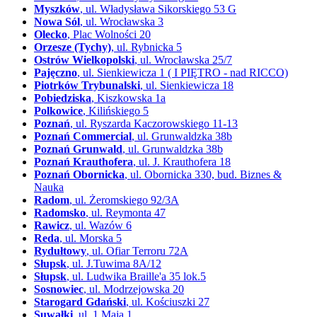
Myszków
, ul. Władysława Sikorskiego 53 G
Nowa Sól
, ul. Wrocławska 3
Olecko
, Plac Wolności 20
Orzesze (Tychy)
, ul. Rybnicka 5
Ostrów Wielkopolski
, ul. Wrocławska 25/7
Pajęczno
, ul. Sienkiewicza 1 ( I PIĘTRO - nad RICCO)
Piotrków Trybunalski
, ul. Sienkiewicza 18
Pobiedziska
, Kiszkowska 1a
Polkowice
, Kilińskiego 5
Poznań
, ul. Ryszarda Kaczorowskiego 11-13
Poznań Commercial
, ul. Grunwaldzka 38b
Poznań Grunwald
, ul. Grunwaldzka 38b
Poznań Krauthofera
, ul. J. Krauthofera 18
Poznań Obornicka
, ul. Obornicka 330, bud. Biznes &
Nauka
Radom
, ul. Żeromskiego 92/3A
Radomsko
, ul. Reymonta 47
Rawicz
, ul. Wazów 6
Reda
, ul. Morska 5
Rydułtowy
, ul. Ofiar Terroru 72A
Słupsk
, ul. J.Tuwima 8A/12
Słupsk
, ul. Ludwika Braille'a 35 lok.5
Sosnowiec
, ul. Modrzejowska 20
Starogard Gdański
, ul. Kościuszki 27
Suwałki
, ul. 1 Maja 1