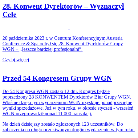
28. Konwent Dyrektorów – Wyznaczył
Cele
20 października 2023 r. w Centrum Konferencyjnym Austeria
Conference & Spa odbył się 28. Konwent Dyrektorów Grupy
WGN – „Jeszcze bardziej profesjonalni”.
Czytaj więcej
Przed 54 Kongresem Grupy WGN
Do 54 Kongresu WGN zostało 12 dni. Kongres będzie
poprzedzony 28 KONWENTEM Dyrektorów Biur Grupy WGN.
Właśnie dzięki tym wydarzeniom WGN uzyskuje ponadprzeciętne
wyniki sprzedażowe. Już w tym roku, w okresie styczeń - wrzesień
WGN przeprowadził ponad 11 000 transakcji.
Na dzień dzisiejszy zostało zgłoszonych 123 uczestników. Do
zobaczenia na długo oczekiwanym drugim wydarzeniu w tym roku.