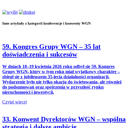
Inne artykuły z kategorii konferencje i konwenty WGN
59. Kongres Grupy WGN – 35 lat
doświadczenia i sukcesów
W dniach 18–19 kwietnia 2026 roku odbył się 59. Kongres
Grupy WGN, który w tym roku miał wyjątkowy charakter –
zbiegł się z jubileuszem 35-lecia działalności organizacji.
Wydarzenie było nie tylko okazją do świętowania, ale również
do podsumowań oraz spojrzenia w przyszłość rynku
nieruchomości i inwestycji.
Czytaj więcej
33. Konwent Dyrektorów WGN – wspólna
strategia i dalsze ambicje