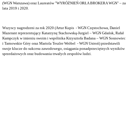
(WGN Warszawa) oraz Laureatów "WYRÓŻNIEŃ ORŁA BROKERA WGN" – za
lata 2019 i 2020.
Wszyscy nagrodzeni za rok 2020 (Artur Kupis - WGN Częstochowa, Daniel
Mazerant reprezentujący Katarzynę Stachowską-Jurgiel – WGN Gdańsk, Rafał
Kampczyk w imieniu swoim i wspólnika Krzysztofa Badana – WGN Sosnowiec
i Tarnowskie Góry oraz Mariola Teszler Wróbel - WGN Ustroń) przedstawili
swoje klucze do sukcesu zawodowego, osiągania ponadprzeciętnych wyników
sprzedażowych oraz budowania trwałych zespołów ludzi.