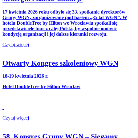
17 kwietnia 2026 roku odbyło się 33. spotkanie dyrektorów
Grupy WGN, zorganizowane pod hasłem „35 lat WGN”. W
hotelu DoubleTree by Hilton we Wrocławiu spotkali się
przedstawiciele biur z całej Polski, by wspólnie omówić
kondycję organizacji i jej dalsze kierunki rozwoju.
Czytaj więcej
Otwarty Kongres szkoleniowy WGN
18-19 kwietnia 2026 r.
Hotel DoubleTree by Hilton Wrocław
Czytaj więcej
58. Kongres Grupy WGN – Sięgamy