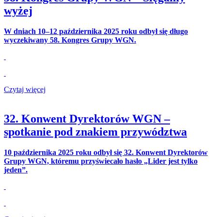
wyżej
W dniach 10–12 października 2025 roku odbył się długo
wyczekiwany 58. Kongres Grupy WGN.
Czytaj więcej
32. Konwent Dyrektorów WGN –
spotkanie pod znakiem przywództwa
10 października 2025 roku odbył się 32. Konwent Dyrektorów
Grupy WGN, któremu przyświecało hasło „Lider jest tylko
jeden”.