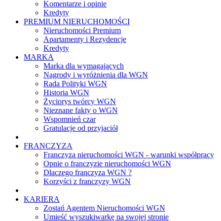
Komentarze i opinie
Kredyty
PREMIUM NIERUCHOMOŚCI
Nieruchomości Premium
Apartamenty i Rezydencje
Kredyty
MARKA
Marka dla wymagających
Nagrody i wyróżnienia dla WGN
Rada Polityki WGN
Historia WGN
Życiorys twórcy WGN
Nieznane fakty o WGN
Wspomnień czar
Gratulacje od przyjaciół
FRANCZYZA
Franczyza nieruchomości WGN - warunki współpracy
Opnie o franczyzie nieruchomości WGN
Dlaczego franczyza WGN ?
Korzyści z franczyzy WGN
KARIERA
Zostań Agentem Nieruchomości WGN
Umieść wyszukiwarkę na swojej stronie