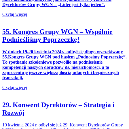
Dyrektorów Grupy WGN – „Lider jest tylko jeden”.
Czytaj więcej
55. Kongres Grupy WGN – Wspólnie
Podnieśliśmy Poprzeczkę!
W dniach 19-20 kwietnia 2024r. odbył się długo wyczekiwany
55.Kongres Grupy WGN pod hasłem „Podnosimy Poprzeczkę”.
To spotkanie szkoleniowe pozwoliło na podniesienie
kompetencji naszych doradców ds. nieruchomości, a to
zaprocentuje jeszcze większą ilością udanych i bezpiecznych
transakcji.
Czytaj więcej
29. Konwent Dyrektorów – Strategia i
Rozwój
19 kwietnia 2024 r. odbył się już 29. Konwent Dyrektorów Grupy