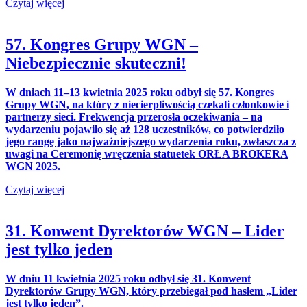
Czytaj więcej
57. Kongres Grupy WGN –
Niebezpiecznie skuteczni!
W dniach 11–13 kwietnia 2025 roku odbył się 57. Kongres
Grupy WGN, na który z niecierpliwością czekali członkowie i
partnerzy sieci. Frekwencja przerosła oczekiwania – na
wydarzeniu pojawiło się aż 128 uczestników, co potwierdziło
jego rangę jako najważniejszego wydarzenia roku, zwłaszcza z
uwagi na Ceremonię wręczenia statuetek ORŁA BROKERA
WGN 2025.
Czytaj więcej
31. Konwent Dyrektorów WGN – Lider
jest tylko jeden
W dniu 11 kwietnia 2025 roku odbył się 31. Konwent
Dyrektorów Grupy WGN, który przebiegał pod hasłem „Lider
jest tylko jeden”.