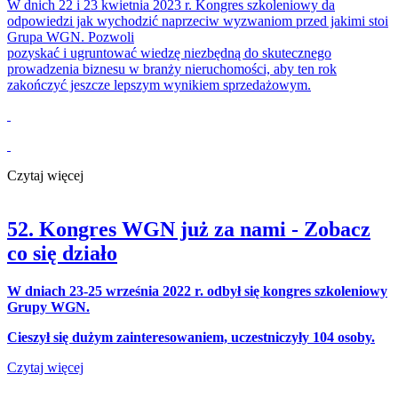
W dnich 22 i 23 kwietnia
2023 r.
Kongres szkoleniowy da
odpowiedzi jak wychodzić
naprzeciw wyzwaniom przed jakimi stoi
Grupa WGN.
P
ozw
oli
poz
yskać i
ugruntować wiedzę niezbędną do skutecznego
prowadzenia biznesu w branży
nieruc
homości, aby ten rok
zakończyć jeszcze lepszym wynikiem sprzedażowym.
Czytaj więcej
52. Kongres WGN już za nami - Zobacz
co się działo
W dniach 23-25 września 2022 r. odbył się kongres szkoleniowy
Grupy WGN.
Cieszył się dużym zainteresowaniem, uczestniczyły 104 osoby.
Czytaj więcej