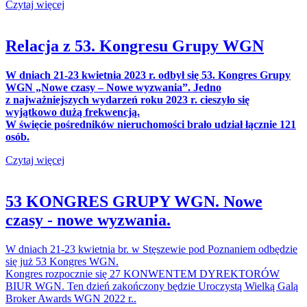
Czytaj więcej
Relacja z 53. Kongresu Grupy WGN
W dniach 21-23 kwietnia 2023 r. odbył się 53. Kongres Grupy
WGN „Nowe czasy – Nowe wyzwania”. Jedno
z najważniejszych wydarzeń roku 2023 r. cieszyło się
wyjątkowo dużą frekwencją.
W święcie pośredników nieruchomości brało udział łącznie 121
osób.
Czytaj więcej
53 KONGRES GRUPY WGN. Nowe
czasy - nowe wyzwania.
W dniach 21-23 kwietnia br. w Stęszewie pod Poznaniem odbędzie
się już 53 Kongres WGN.
Kongres rozpo
cznie się 2
7
KONWENTEM DYREKTORÓW
BIUR
WGN.
Ten d
zień zakończony będzie Uroczystą Wielką Galą
Broke
r Awards WGN 2022 r..