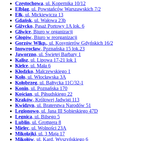
Częstochowa
, ul. Kopernika 10/12
Elbląg
, ul. Powstańców Warszawskich 7/2
Ełk
, ul. Mickiewicza 13
Gdańsk
, ul. Wałowa 23b
Giżycko
, Pasaż Portowy 1A lok. 6
Gliwice
, Biuro w organizacji
Głogów
, Biuro w reorganizacji
Gorzów Wlkp.
, ul. Kosynierów Gdyńskich 16/2
Inowrocław
, Poznańska 15 lok.23
Jaworzno
, ul. Świętej Barbary 1
Kalisz
, ul. Lipowa 17-21 lok 1
Kielce
, ul. Mała 6
Kłodzko
, Malczewskiego 1
Koło
, ul. Włocławska 3A
Kołobrzeg
, ul. Bałtycka 11C/32-1
Konin
, ul. Poznańska 170
Kościan
, ul. Piłsudskiego 22
Kraków
, Królowej Jadwigi 113
Kwidzyn
, ul. Braterstwa Narodów 51
Legionowo
, ul. Jana III Sobieskiego 47D
Legnica
, ul. Bilsego 5
Lublin
, ul. Grottgera 8
Mielec
, ul. Wolności 23A
Mikołajki
, ul. 3 Maja 17
Mikołów
, ul. Kard. Wyszyńskiego 6