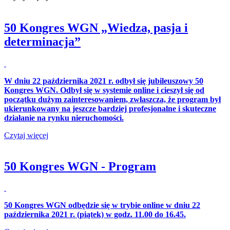
50 Kongres WGN „Wiedza, pasja i
determinacja”
W dniu 22 października 2021 r. odbył się jubileuszowy 50
Kongres WGN. Odbył się w systemie online i cieszył się od
początku dużym zainteresowaniem, zwłaszcza, że program był
ukierunkowany na jeszcze bardziej profesjonalne i skuteczne
działanie na rynku nieruchomości.
Czytaj więcej
50 Kongres WGN - Program
50 Kongres WGN odbędzie się w trybie online w dniu 22
października 2021 r. (piątek) w godz. 11.00 do 16.45.