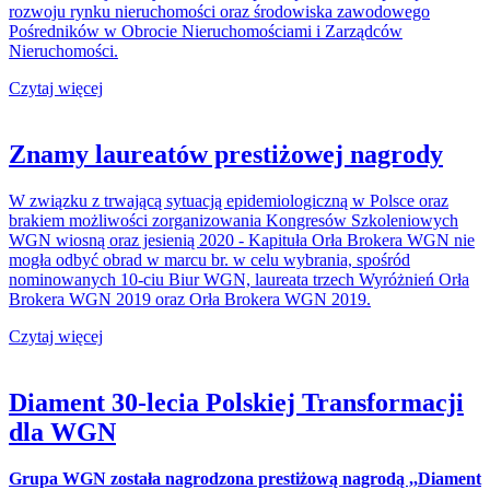
rozwoju rynku nieruchomości oraz środowiska zawodowego
Pośredników w Obrocie Nieruchomościami i Zarządców
Nieruchomości.
Czytaj więcej
Znamy laureatów prestiżowej nagrody
W związku z trwającą sytuacją epidemiologiczną w Polsce oraz
brakiem możliwości zorganizowania Kongresów Szkoleniowych
WGN wiosną oraz jesienią 2020 - Kapituła Orła Brokera WGN nie
mogła odbyć obrad w marcu br. w celu wybrania, spośród
nominowanych 10-ciu Biur WGN, laureata trzech Wyróżnień Orła
Brokera WGN 2019 oraz Orła Brokera WGN 2019.
Czytaj więcej
Diament 30-lecia Polskiej Transformacji
dla WGN
Grupa WGN została nagrodzona prestiżową nagrodą ,,Diament