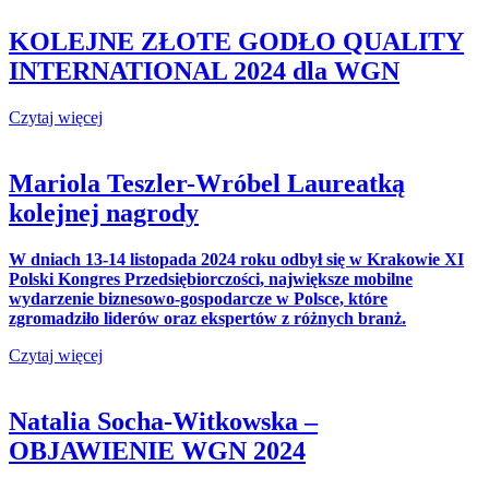
KOLEJNE ZŁOTE GODŁO QUALITY
INTERNATIONAL 2024 dla WGN
Czytaj więcej
Mariola Teszler-Wróbel Laureatką
kolejnej nagrody
W dniach 13-14 listopada 2024 roku odbył się w Krakowie XI
Polski Kongres Przedsiębiorczości, największe mobilne
wydarzenie biznesowo-gospodarcze w Polsce, które
zgromadziło liderów oraz ekspertów z różnych branż.
Czytaj więcej
Natalia Socha-Witkowska –
OBJAWIENIE WGN 2024