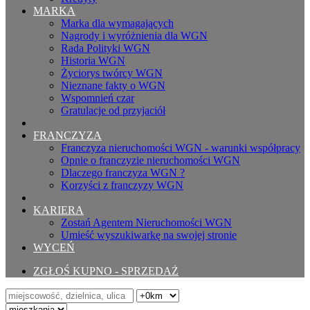
MARKA
Marka dla wymagających
Nagrody i wyróżnienia dla WGN
Rada Polityki WGN
Historia WGN
Życiorys twórcy WGN
Nieznane fakty o WGN
Wspomnień czar
Gratulacje od przyjaciół
FRANCZYZA
Franczyza nieruchomości WGN - warunki współpracy
Opnie o franczyzie nieruchomości WGN
Dlaczego franczyza WGN ?
Korzyści z franczyzy WGN
KARIERA
Zostań Agentem Nieruchomości WGN
Umieść wyszukiwarkę na swojej stronie
WYCEŃ
ZGŁOŚ KUPNO - SPRZEDAŻ