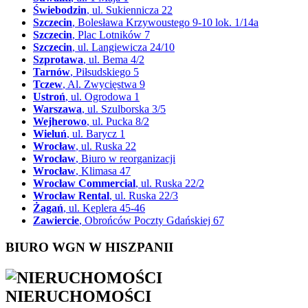
Świebodzin
, ul. Sukiennicza 22
Szczecin
, Bolesława Krzywoustego 9-10 lok. 1/14a
Szczecin
, Plac Lotników 7
Szczecin
, ul. Langiewicza 24/10
Szprotawa
, ul. Bema 4/2
Tarnów
, Piłsudskiego 5
Tczew
, Al. Zwycięstwa 9
Ustroń
, ul. Ogrodowa 1
Warszawa
, ul. Szulborska 3/5
Wejherowo
, ul. Pucka 8/2
Wieluń
, ul. Barycz 1
Wrocław
, ul. Ruska 22
Wrocław
, Biuro w reorganizacji
Wrocław
, Klimasa 47
Wrocław Commercial
, ul. Ruska 22/2
Wrocław Rental
, ul. Ruska 22/3
Żagań
, ul. Keplera 45-46
Zawiercie
, Obrońców Poczty Gdańskiej 67
BIURO WGN W HISZPANII
NIERUCHOMOŚCI