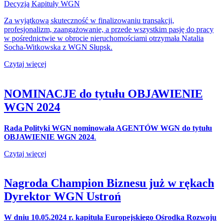
Decyzją Kapituły WGN
Za wyjątkową skuteczność w finalizowaniu transakcji,
profesjonalizm, zaangażowanie, a przede wszystkim pasję do pracy
w pośrednictwie w obrocie nieruchomościami otrzymała Natalia
Socha-Witkowska z WGN Słupsk.
Czytaj więcej
NOMINACJE do tytułu OBJAWIENIE
WGN 2024
Rada Polityki WGN nominowała AGENTÓW WGN do tytułu
OBJAWIENIE WGN 2024
.
Czytaj więcej
Nagroda Champion Biznesu już w rękach
Dyrektor WGN Ustroń
W dniu 10.05.2024 r. kapituła Europejskiego Ośrodka Rozwoju