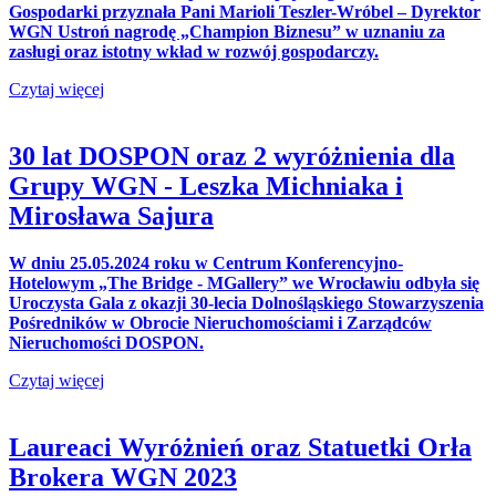
Gospodarki przyznała Pani Marioli Teszler-Wróbel – Dyrektor
WGN Ustroń nagrodę „Champion Biznesu” w uznaniu za
zasługi oraz istotny wkład w rozwój gospodarczy.
Czytaj więcej
30 lat DOSPON oraz 2 wyróżnienia dla
Grupy WGN - Leszka Michniaka i
Mirosława Sajura
W dniu 25.05.2024 roku w Centrum Konferencyjno-
Hotelowym „The Bridge - MGallery” we Wrocławiu odbyła się
Uroczysta Gala z okazji 30-lecia Dolnośląskiego Stowarzyszenia
Pośredników w Obrocie Nieruchomościami i Zarządców
Nieruchomości DOSPON.
Czytaj więcej
Laureaci Wyróżnień oraz Statuetki Orła
Brokera WGN 2023