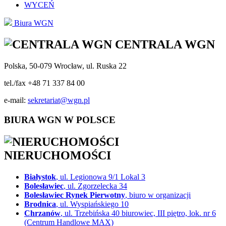
WYCEŃ
Biura WGN
CENTRALA WGN
Polska, 50-079 Wrocław, ul. Ruska 22
tel./fax +48 71 337 84 00
e-mail:
sekretariat@wgn.pl
BIURA WGN W POLSCE
NIERUCHOMOŚCI
Białystok
, ul. Legionowa 9/1 Lokal 3
Bolesławiec
, ul. Zgorzelecka 34
Bolesławiec Rynek Pierwotny
, biuro w organizacji
Brodnica
, ul. Wyspiańskiego 10
Chrzanów
, ul. Trzebińska 40 biurowiec, III piętro, lok. nr 6
(Centrum Handlowe MAX)