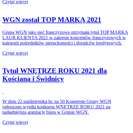
Czytaj więcej
WGN został TOP MARKĄ 2021
Grupa WGN jako sieć franczyzowa otrzymała tytuł TOP MARKA
LAUR KLIENTA 2021 w zakresie konceptów franczyzowych w
kategorii pośredników nieruchomości i doradców kredytowych.
Czytaj więcej
Tytuł WNĘTRZE ROKU 2021 dla
Kościana i Świdnicy
W dniu 22 października br. na 50 Kongresie Grupy WGN
ogłoszono wyniki konkursu WNĘTRZE ROKU 2021 na
najładniejszą aranżację biura w Grupie WGN.
Czytaj więcej