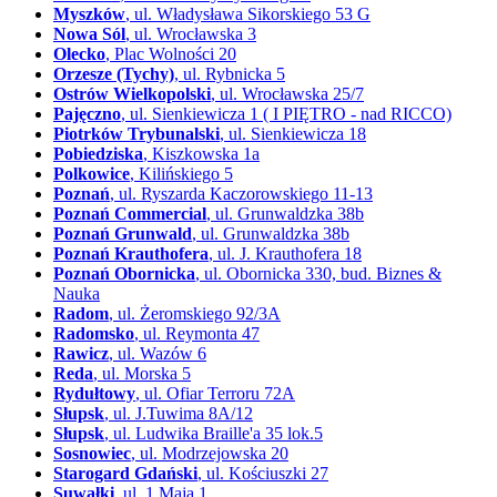
Myszków
, ul. Władysława Sikorskiego 53 G
Nowa Sól
, ul. Wrocławska 3
Olecko
, Plac Wolności 20
Orzesze (Tychy)
, ul. Rybnicka 5
Ostrów Wielkopolski
, ul. Wrocławska 25/7
Pajęczno
, ul. Sienkiewicza 1 ( I PIĘTRO - nad RICCO)
Piotrków Trybunalski
, ul. Sienkiewicza 18
Pobiedziska
, Kiszkowska 1a
Polkowice
, Kilińskiego 5
Poznań
, ul. Ryszarda Kaczorowskiego 11-13
Poznań Commercial
, ul. Grunwaldzka 38b
Poznań Grunwald
, ul. Grunwaldzka 38b
Poznań Krauthofera
, ul. J. Krauthofera 18
Poznań Obornicka
, ul. Obornicka 330, bud. Biznes &
Nauka
Radom
, ul. Żeromskiego 92/3A
Radomsko
, ul. Reymonta 47
Rawicz
, ul. Wazów 6
Reda
, ul. Morska 5
Rydułtowy
, ul. Ofiar Terroru 72A
Słupsk
, ul. J.Tuwima 8A/12
Słupsk
, ul. Ludwika Braille'a 35 lok.5
Sosnowiec
, ul. Modrzejowska 20
Starogard Gdański
, ul. Kościuszki 27
Suwałki
, ul. 1 Maja 1