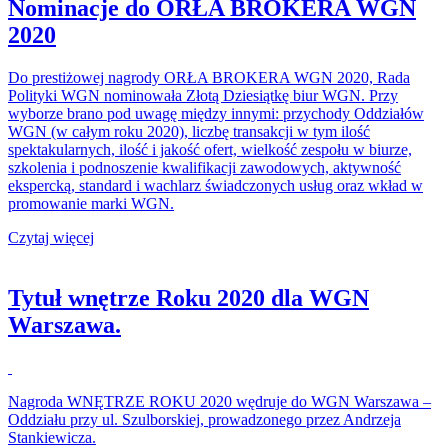
Nominacje do ORŁA BROKERA WGN
2020
Do prestiżowej nagrody ORŁA BROKERA WGN 2020, Rada
Polityki WGN nominowała Złotą Dziesiątkę biur WGN. Przy
wyborze brano pod uwagę między innymi: przychody Oddziałów
WGN (w całym roku 2020), liczbę transakcji w tym ilość
spektakularnych, ilość i jakość ofert, wielkość zespołu w biurze,
szkolenia i podnoszenie kwalifikacji zawodowych, aktywność
ekspercką, standard i wachlarz świadczonych usług oraz wkład w
promowanie marki WGN.
Czytaj więcej
Tytuł wnętrze Roku 2020 dla WGN
Warszawa.
Nagroda WNĘTRZE ROKU 2020 wędruje do WGN Warszawa –
Oddziału przy ul. Szulborskiej, prowadzonego przez Andrzeja
Stankiewicza.