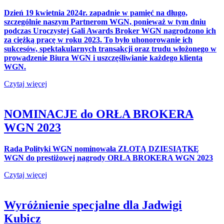
Dzień 19 kwietnia 2024r. zapadnie w pamięć na długo,
szczególnie naszym Partnerom WGN, ponieważ w tym dniu
podczas Uroczystej Gali Awards Broker WGN nagrodzono ich
za ciężką pracę w roku 2023. To było uhonorowanie ich
sukcesów, spektakularnych transakcji oraz trudu włożonego w
prowadzenie Biura WGN i uszczęśliwianie każdego klienta
WGN.
Czytaj więcej
NOMINACJE do ORŁA BROKERA
WGN 2023
Rada Polityki WGN nominowała ZŁOTĄ DZIESIĄTKĘ
WGN do prestiżowej nagrody ORŁA BROKERA WGN 2023
Czytaj więcej
Wyróżnienie specjalne dla Jadwigi
Kubicz