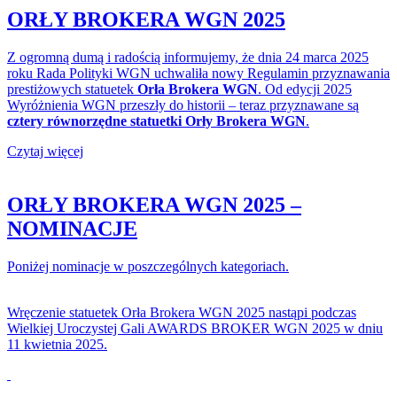
ORŁY BROKERA WGN 2025
Z ogromną dumą i radością informujemy, że dnia 24 marca 2025
roku Rada Polityki WGN uchwaliła nowy Regulamin przyznawania
prestiżowych statuetek
Orła Brokera WGN
. Od edycji 2025
Wyróżnienia WGN przeszły do historii – teraz przyznawane są
cztery równorzędne statuetki Orły Brokera WGN
.
Czytaj więcej
ORŁY BROKERA WGN 2025 –
NOMINACJE
Poniżej nominacje w poszczególnych kategoriach.
Wręczenie statuetek Orła Brokera WGN 2025 nastąpi podczas
Wielkiej Uroczystej Gali AWARDS BROKER WGN 2025 w dniu
11 kwietnia 2025.