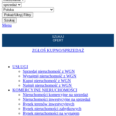
Szukaj
Menu
SZUKAJ
OFERT
ZGŁOŚ KUPNO/SPRZEDAŻ
USŁUGI
Sprzedaj nieruchomość z WGN
Wynajmij nieruchomość z WGN
Kupuj nieruchomość z WGN
Najmij nieruchomość z WGN
KOMERCYJNE NIERUCHOMOŚCI
Nieruchomości komercyjne na sprzedaż
Nieruchomości inwestycyjne na sprzedaż
Rynek terenów inwestycyjnych
Rynek nieruchomości zabytkowych
Rynek nieruchomości na wynajem