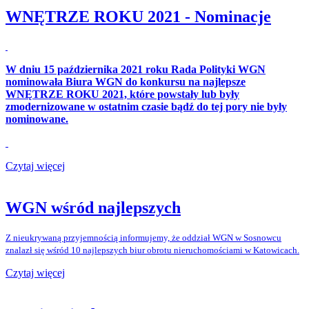
WNĘTRZE ROKU 2021 - Nominacje
W dniu 15 października 2021 roku Rada Polityki WGN
nominowała Biura WGN do konkursu na najlepsze
WNĘTRZE ROKU 2021, które powstały lub były
zmodernizowane w ostatnim czasie bądź do tej pory nie były
nominowane.
Czytaj więcej
WGN wśród najlepszych
Z nieukrywaną przyjemnością informujemy, że oddział WGN w Sosnowcu
znalazł się wśród 10 najlepszych biur obrotu nieruchomościami w Katowicach.
Czytaj więcej