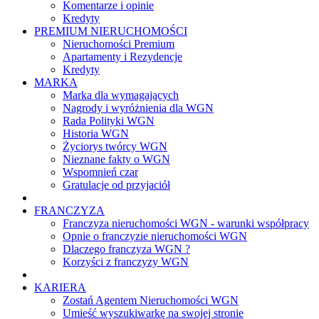
Komentarze i opinie
Kredyty
PREMIUM NIERUCHOMOŚCI
Nieruchomości Premium
Apartamenty i Rezydencje
Kredyty
MARKA
Marka dla wymagających
Nagrody i wyróżnienia dla WGN
Rada Polityki WGN
Historia WGN
Życiorys twórcy WGN
Nieznane fakty o WGN
Wspomnień czar
Gratulacje od przyjaciół
FRANCZYZA
Franczyza nieruchomości WGN - warunki współpracy
Opnie o franczyzie nieruchomości WGN
Dlaczego franczyza WGN ?
Korzyści z franczyzy WGN
KARIERA
Zostań Agentem Nieruchomości WGN
Umieść wyszukiwarkę na swojej stronie