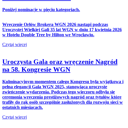
Poniżej nominacje w pięciu kategoriach.
Wręczenie Orłów Brokera WGN 2026 nastąpi podczas
Uroczystej Wielkiej Gali 35 lat WGN w dniu 17 kwietnia 2026
w Hotelu Double Tree by Hilton we Wrocławiu.
Czytaj więcej
Uroczysta Gala oraz wręczenie Nagród
na 58. Kongresie WGN
Kulminacyjnym momentem całego Kongresu była wyjątkowa i
pełna elegancji Gala WGN 2025, stanowiąca uroczyste
zwieńczenie wydarzenia. Podczas tego wieczoru odbyła się
ceremonia wręczenia prestiżowych nagród oraz tytułów które
trafiły do rąk osób szczególnie zasłużonych dla rozwoju sieci w
ostatnich miesiącach.
Czytaj więcej