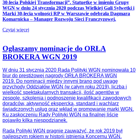
30-lecia Polskiej Transformacji”. Statuetkę w imieniu Grupy
WGN w dniu 24 stycznia 2020 podczas Wielkiej Gali Sylwetki i
Marki 30-lecia wolności RP w Warszawie odebrała Dagmara
Komarnicka – Manager Rozwoju Sieci Franczyzowej.
Czytaj więcej
Ogłaszamy nominacje do ORŁA
BROKERA WGN 2019
W dniu 31 stycznia 2020 Rada Polityki WGN nominowała 10
biur do prestiżowej nagrody ORŁA BROKERA WGN
2019.
Do nominacji między innymi brano pod uwagę
przychody Oddziałów WGN (w całym roku 2019), liczba i
wielkość spektakularnych transakcji, ilość agentów w
zespole, szkolenia i podnoszenie kwalifikacji zawodowych
doradców, aktywność ekspercką, standard i wachlarz
świadczonych usług oraz wkład w promowanie marki WGN.
Ku zaskoczeniu Rady Polityki WGN na finalnej liście
pojawiło kilka niespodzianek.
Rada Polityki WGN pragnie zauważyć, że rok 2019 był
najlepszym rokiem w historii istnienia Koncernu WGN.