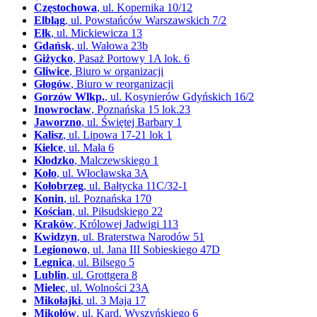
Częstochowa
, ul. Kopernika 10/12
Elbląg
, ul. Powstańców Warszawskich 7/2
Ełk
, ul. Mickiewicza 13
Gdańsk
, ul. Wałowa 23b
Giżycko
, Pasaż Portowy 1A lok. 6
Gliwice
, Biuro w organizacji
Głogów
, Biuro w reorganizacji
Gorzów Wlkp.
, ul. Kosynierów Gdyńskich 16/2
Inowrocław
, Poznańska 15 lok.23
Jaworzno
, ul. Świętej Barbary 1
Kalisz
, ul. Lipowa 17-21 lok 1
Kielce
, ul. Mała 6
Kłodzko
, Malczewskiego 1
Koło
, ul. Włocławska 3A
Kołobrzeg
, ul. Bałtycka 11C/32-1
Konin
, ul. Poznańska 170
Kościan
, ul. Piłsudskiego 22
Kraków
, Królowej Jadwigi 113
Kwidzyn
, ul. Braterstwa Narodów 51
Legionowo
, ul. Jana III Sobieskiego 47D
Legnica
, ul. Bilsego 5
Lublin
, ul. Grottgera 8
Mielec
, ul. Wolności 23A
Mikołajki
, ul. 3 Maja 17
Mikołów
, ul. Kard. Wyszyńskiego 6