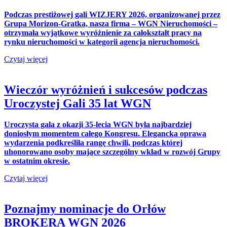
Podczas prestiżowej gali WIZJERY 2026, organizowanej przez
Grupa Morizon-Gratka, nasza firma – WGN Nieruchomości –
otrzymała wyjątkowe wyróżnienie za całokształt pracy na
rynku nieruchomości w kategorii agencja nieruchomości.
Czytaj więcej
Wieczór wyróżnień i sukcesów podczas
Uroczystej Gali 35 lat WGN
Uroczysta gala z okazji 35-lecia WGN była najbardziej
doniosłym momentem całego Kongresu. Elegancka oprawa
wydarzenia podkreśliła rangę chwili, podczas której
uhonorowano osoby mające szczególny wkład w rozwój Grupy
w ostatnim okresie.
Czytaj więcej
Poznajmy nominacje do Orłów
BROKERA WGN 2026