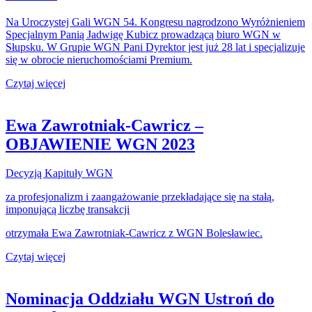
Na Uroczystej Gali WGN 54. Kongresu nagrodzono Wyróżnieniem
Specjalnym Panią Jadwigę Kubicz prowadzącą biuro WGN w
Słupsku. W Grupie WGN Pani Dyrektor jest już 28 lat i specjalizuje
się w obrocie nieruchomościami Premium.
Czytaj więcej
Ewa Zawrotniak-Cawricz –
OBJAWIENIE WGN 2023
Decyzją Kapituły WGN
za profesjonalizm i zaangażowanie przekładające się na stałą,
imponującą liczbę transakcji
otrzymała Ewa Zawrotniak-Cawricz z WGN Bolesławiec.
Czytaj więcej
Nominacja Oddziału WGN Ustroń do