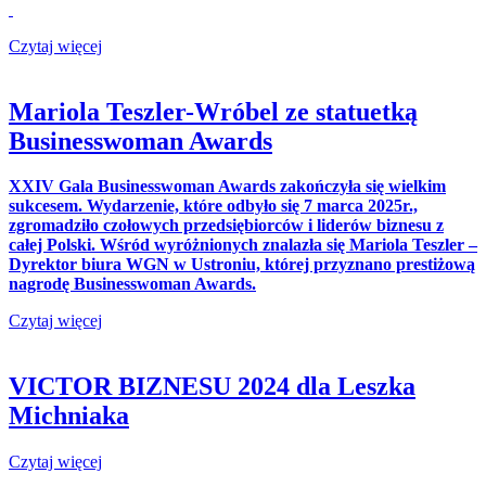
Czytaj więcej
Mariola Teszler-Wróbel ze statuetką
Businesswoman Awards
XXIV Gala Businesswoman Awards zakończyła się wielkim
sukcesem. Wydarzenie, które odbyło się 7 marca 2025r.,
zgromadziło czołowych przedsiębiorców i liderów biznesu z
całej Polski. Wśród wyróżnionych znalazła się Mariola Teszler –
Dyrektor biura WGN w Ustroniu, której przyznano prestiżową
nagrodę Businesswoman Awards.
Czytaj więcej
VICTOR BIZNESU 2024 dla Leszka
Michniaka
Czytaj więcej