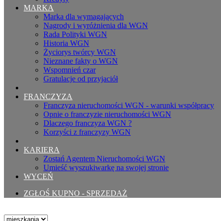
MARKA
Marka dla wymagających
Nagrody i wyróżnienia dla WGN
Rada Polityki WGN
Historia WGN
Życiorys twórcy WGN
Nieznane fakty o WGN
Wspomnień czar
Gratulacje od przyjaciół
FRANCZYZA
Franczyza nieruchomości WGN - warunki współpracy
Opnie o franczyzie nieruchomości WGN
Dlaczego franczyza WGN ?
Korzyści z franczyzy WGN
KARIERA
Zostań Agentem Nieruchomości WGN
Umieść wyszukiwarkę na swojej stronie
WYCEŃ
ZGŁOŚ KUPNO - SPRZEDAŻ
Typ nieruchomości