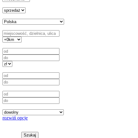
Transakcja
Kraj
Lokalizacja
Cena
Powierzchnia w m²
Liczba pokoi
Rodzaj działki
rozwiń opcje
rozwiń opcje
Szukaj
na mapie
Szukaj