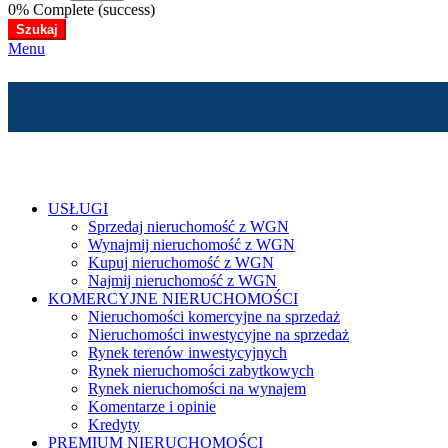
0% Complete (success)
Szukaj
Menu
USŁUGI
Sprzedaj nieruchomość z WGN
Wynajmij nieruchomość z WGN
Kupuj nieruchomość z WGN
Najmij nieruchomość z WGN
KOMERCYJNE NIERUCHOMOŚCI
Nieruchomości komercyjne na sprzedaż
Nieruchomości inwestycyjne na sprzedaż
Rynek terenów inwestycyjnych
Rynek nieruchomości zabytkowych
Rynek nieruchomości na wynajem
Komentarze i opinie
Kredyty
PREMIUM NIERUCHOMOŚCI