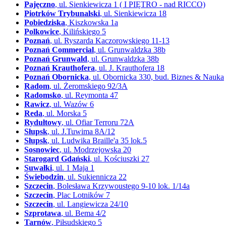
Pajęczno
, ul. Sienkiewicza 1 ( I PIĘTRO - nad RICCO)
Piotrków Trybunalski
, ul. Sienkiewicza 18
Pobiedziska
, Kiszkowska 1a
Polkowice
, Kilińskiego 5
Poznań
, ul. Ryszarda Kaczorowskiego 11-13
Poznań Commercial
, ul. Grunwaldzka 38b
Poznań Grunwald
, ul. Grunwaldzka 38b
Poznań Krauthofera
, ul. J. Krauthofera 18
Poznań Obornicka
, ul. Obornicka 330, bud. Biznes & Nauka
Radom
, ul. Żeromskiego 92/3A
Radomsko
, ul. Reymonta 47
Rawicz
, ul. Wazów 6
Reda
, ul. Morska 5
Rydułtowy
, ul. Ofiar Terroru 72A
Słupsk
, ul. J.Tuwima 8A/12
Słupsk
, ul. Ludwika Braille'a 35 lok.5
Sosnowiec
, ul. Modrzejowska 20
Starogard Gdański
, ul. Kościuszki 27
Suwałki
, ul. 1 Maja 1
Świebodzin
, ul. Sukiennicza 22
Szczecin
, Bolesława Krzywoustego 9-10 lok. 1/14a
Szczecin
, Plac Lotników 7
Szczecin
, ul. Langiewicza 24/10
Szprotawa
, ul. Bema 4/2
Tarnów
, Piłsudskiego 5