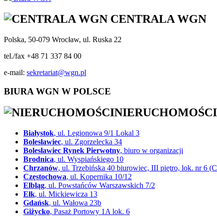
CENTRALA WGN
Polska, 50-079 Wrocław, ul. Ruska 22
tel./fax +48 71 337 84 00
e-mail:
sekretariat@wgn.pl
BIURA WGN W POLSCE
NIERUCHOMOŚCI
Białystok
, ul. Legionowa 9/1 Lokal 3
Bolesławiec
, ul. Zgorzelecka 34
Bolesławiec Rynek Pierwotny
, biuro w organizacji
Brodnica
, ul. Wyspiańskiego 10
Chrzanów
, ul. Trzebińska 40 biurowiec, III piętro, lok. nr
Częstochowa
, ul. Kopernika 10/12
Elbląg
, ul. Powstańców Warszawskich 7/2
Ełk
, ul. Mickiewicza 13
Gdańsk
, ul. Wałowa 23b
Giżycko
, Pasaż Portowy 1A lok. 6