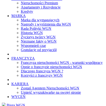
Nieruchomości Premium
Apartamenty i Rezydencje
Kredyty
MARKA
Marka dla wymagających
Nagrody i wyróżnienia dla WGN
Rada Polityki WGN
Historia WGN
Życiorys twórcy WGN
Nieznane fakty o WGN
Wspomnień czar
Gratulacje od przyjaciół
FRANCZYZA
Franczyza nieruchomości WGN - warunki współpracy
Opnie o franczyzie nieruchomości WGN
Dlaczego franczyza WGN ?
Korzyści z franczyzy WGN
KARIERA
Zostań Agentem Nieruchomości WGN
Umieść wyszukiwarkę na swojej stronie
WYCEŃ
Biura WGN