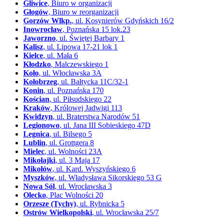
Gliwice
, Biuro w organizacji
Głogów
, Biuro w reorganizacji
Gorzów Wlkp.
, ul. Kosynierów Gdyńskich 16/2
Inowrocław
, Poznańska 15 lok.23
Jaworzno
, ul. Świętej Barbary 1
Kalisz
, ul. Lipowa 17-21 lok 1
Kielce
, ul. Mała 6
Kłodzko
, Malczewskiego 1
Koło
, ul. Włocławska 3A
Kołobrzeg
, ul. Bałtycka 11C/32-1
Konin
, ul. Poznańska 170
Kościan
, ul. Piłsudskiego 22
Kraków
, Królowej Jadwigi 113
Kwidzyn
, ul. Braterstwa Narodów 51
Legionowo
, ul. Jana III Sobieskiego 47D
Legnica
, ul. Bilsego 5
Lublin
, ul. Grottgera 8
Mielec
, ul. Wolności 23A
Mikołajki
, ul. 3 Maja 17
Mikołów
, ul. Kard. Wyszyńskiego 6
Myszków
, ul. Władysława Sikorskiego 53 G
Nowa Sól
, ul. Wrocławska 3
Olecko
, Plac Wolności 20
Orzesze (Tychy)
, ul. Rybnicka 5
Ostrów Wielkopolski
, ul. Wrocławska 25/7