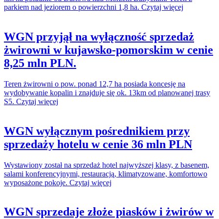
parkiem nad jeziorem o powierzchni 1,8 ha. Czytaj więcej
WGN przyjął na wyłączność sprzedaż
żwirowni w kujawsko-pomorskim w cenie
8,25 mln PLN.
Teren żwirowni o pow. ponad 12,7 ha posiada koncesję na
wydobywanie kopalin i znajduje się ok. 13km od planowanej trasy
S5. Czytaj więcej
WGN wyłącznym pośrednikiem przy
sprzedaży hotelu w cenie 36 mln PLN
Wystawiony został na sprzedaż hotel najwyższej klasy, z basenem,
salami konferencyjnymi, restauracją, klimatyzowane, komfortowo
wyposażone pokoje. Czytaj więcej
WGN sprzedaje złoże piasków i żwirów w