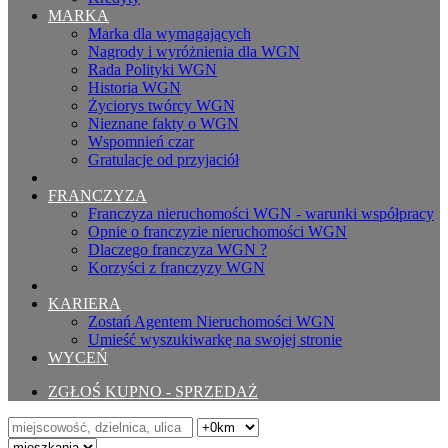
MARKA
Marka dla wymagających
Nagrody i wyróżnienia dla WGN
Rada Polityki WGN
Historia WGN
Życiorys twórcy WGN
Nieznane fakty o WGN
Wspomnień czar
Gratulacje od przyjaciół
FRANCZYZA
Franczyza nieruchomości WGN - warunki współpracy
Opnie o franczyzie nieruchomości WGN
Dlaczego franczyza WGN ?
Korzyści z franczyzy WGN
KARIERA
Zostań Agentem Nieruchomości WGN
Umieść wyszukiwarkę na swojej stronie
WYCEŃ
ZGŁOŚ KUPNO - SPRZEDAŻ