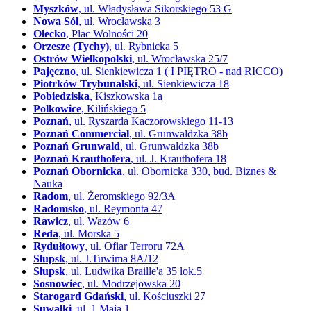
Myszków
, ul. Władysława Sikorskiego 53 G
Nowa Sól
, ul. Wrocławska 3
Olecko
, Plac Wolności 20
Orzesze (Tychy)
, ul. Rybnicka 5
Ostrów Wielkopolski
, ul. Wrocławska 25/7
Pajęczno
, ul. Sienkiewicza 1 ( I PIĘTRO - nad RICCO)
Piotrków Trybunalski
, ul. Sienkiewicza 18
Pobiedziska
, Kiszkowska 1a
Polkowice
, Kilińskiego 5
Poznań
, ul. Ryszarda Kaczorowskiego 11-13
Poznań Commercial
, ul. Grunwaldzka 38b
Poznań Grunwald
, ul. Grunwaldzka 38b
Poznań Krauthofera
, ul. J. Krauthofera 18
Poznań Obornicka
, ul. Obornicka 330, bud. Biznes &
Nauka
Radom
, ul. Żeromskiego 92/3A
Radomsko
, ul. Reymonta 47
Rawicz
, ul. Wazów 6
Reda
, ul. Morska 5
Rydułtowy
, ul. Ofiar Terroru 72A
Słupsk
, ul. J.Tuwima 8A/12
Słupsk
, ul. Ludwika Braille'a 35 lok.5
Sosnowiec
, ul. Modrzejowska 20
Starogard Gdański
, ul. Kościuszki 27
Suwałki
, ul. 1 Maja 1