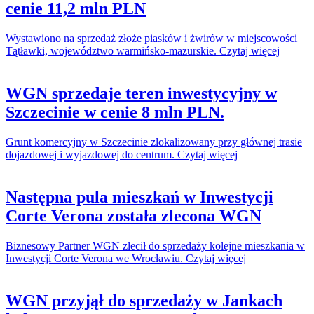
cenie 11,2 mln PLN
Wystawiono na sprzedaż złoże piasków i żwirów w miejscowości
Tątławki, województwo warmińsko-mazurskie. Czytaj więcej
WGN sprzedaje teren inwestycyjny w
Szczecinie w cenie 8 mln PLN.
Grunt komercyjny w Szczecinie zlokalizowany przy głównej trasie
dojazdowej i wyjazdowej do centrum. Czytaj więcej
Następna pula mieszkań w Inwestycji
Corte Verona została zlecona WGN
Biznesowy Partner WGN zlecił do sprzedaży kolejne mieszkania w
Inwestycji Corte Verona we Wrocławiu. Czytaj więcej
WGN przyjął do sprzedaży w Jankach