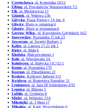
Częstochowa
, ul. Kopernika 10/12
Elbląg
, ul. Powstańców Warszawskich 7/2
Ełk
, ul. Mickiewicza 13
Gdańsk
, ul. Wałowa 23b
Giżycko
, Pasaż Portowy 1A lok. 6
Gliwice
, Biuro w organizacji
Głogów
, Biuro w reorganizacji
Gorzów Wlkp.
, ul. Kosynierów Gdyńskich 16/2
Inowrocław
, Poznańska 15 lok.23
Jaworzno
, ul. Świętej Barbary 1
Kalisz
, ul. Lipowa 17-21 lok 1
Kielce
, ul. Mała 6
Kłodzko
, Malczewskiego 1
Koło
, ul. Włocławska 3A
Kołobrzeg
, ul. Bałtycka 11C/32-1
Konin
, ul. Poznańska 170
Kościan
, ul. Piłsudskiego 22
Kraków
, Królowej Jadwigi 113
Kwidzyn
, ul. Braterstwa Narodów 51
Legionowo
, ul. Jana III Sobieskiego 47D
Legnica
, ul. Bilsego 5
Lublin
, ul. Grottgera 8
Mielec
, ul. Wolności 23A
Mikołajki
, ul. 3 Maja 17
Mikołów
, ul. Kard. Wyszyńskiego 6