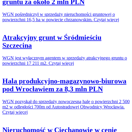
gruntu za około 2 mln PLN
WGN pośredniczył w sprzedaży nieruchomości gruntowej o
powierzchni 16,5 ha w powiecie chrzanowskim. Czytaj więcej
Atrakcyjny grunt w Śródmieściu
Szczecina
WGN jest wyłącznym agentem w sprzedaży atrakcyjnego gruntu o
powierzchni 17 211 m2. Czytaj więcej
Hala produkcyjno-magazynowo-biurowa
pod Wrocławiem za 8,3 mln PLN
WGN pozyskał do sprzedaży nowoczesną halę o powierzchni 2 500
m2 w odległości 700m od Autostradowej Obwodnicy Wrocławia.
Czytaj więcej
Nieruchomość w Ciechanowie w cenie