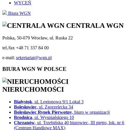
WYCEŃ
Biura WGN
CENTRALA WGN
Polska, 50-079 Wrocław, ul. Ruska 22
tel./fax +48 71 337 84 00
e-mail:
sekretariat@wgn.pl
BIURA WGN W POLSCE
NIERUCHOMOŚCI
Białystok
, ul. Legionowa 9/1 Lokal 3
Bolesławiec
, ul. Zgorzelecka 34
Bolesławiec Rynek Pierwotny
, biuro w organizacji
Brodnica
, ul. Wyspiańskiego 10
Chrzanów
, ul. Trzebińska 40 biurowiec, III piętro, lok. nr 6
(Centrum Handlowe MAX)