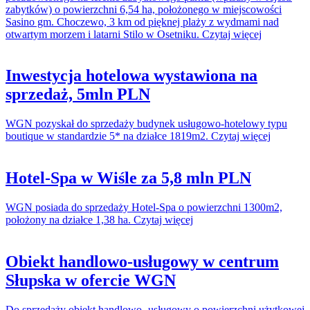
zabytków) o powierzchni 6,54 ha, położonego w miejscowości
Sasino gm. Choczewo, 3 km od pięknej plaży z wydmami nad
otwartym morzem i latarni Stilo w Osetniku. Czytaj więcej
Inwestycja hotelowa wystawiona na
sprzedaż, 5mln PLN
WGN pozyskał do sprzedaży budynek usługowo-hotelowy typu
boutique w standardzie 5* na działce 1819m2. Czytaj więcej
Hotel-Spa w Wiśle za 5,8 mln PLN
WGN posiada do sprzedaży Hotel-Spa o powierzchni 1300m2,
położony na działce 1,38 ha. Czytaj więcej
Obiekt handlowo-usługowy w centrum
Słupska w ofercie WGN
Do sprzedaży obiekt handlowo- usługowy o powierzchni użytkowej