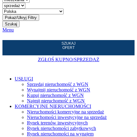
Szukaj
Menu
SZUKAJ
OFERT
ZGŁOŚ KUPNO/SPRZEDAŻ
USŁUGI
Sprzedaj nieruchomość z WGN
Wynajmij nieruchomość z WGN
Kupuj nieruchomość z WGN
Najmij nieruchomość z WGN
KOMERCYJNE NIERUCHOMOŚCI
Nieruchomości komercyjne na sprzedaż
Nieruchomości inwestycyjne na sprzedaż
Rynek terenów inwestycyjnych
Rynek nieruchomości zabytkowych
Rynek nieruchomości na wynajem