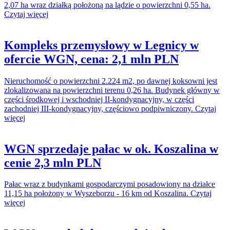
2,07 ha wraz działką położoną na lądzie o powierzchni 0,55 ha.
Czytaj więcej
Kompleks przemysłowy w Legnicy w
ofercie WGN, cena: 2,1 mln PLN
Nieruchomość o powierzchni 2.224 m2, po dawnej koksowni jest
zlokalizowana na powierzchni terenu 0,26 ha. Budynek główny w
części środkowej i wschodniej II-kondygnacyjny, w części
zachodniej III-kondygnacyjny, częściowo podpiwniczony. Czytaj
więcej
WGN sprzedaje pałac w ok. Koszalina w
cenie 2,3 mln PLN
Pałac wraz z budynkami gospodarczymi posadowiony na działce
11,15 ha położony w Wyszeborzu - 16 km od Koszalina. Czytaj
więcej