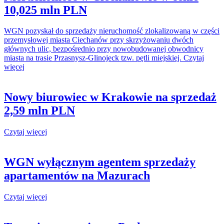
10,025 mln PLN
WGN pozyskał do sprzedaży nieruchomość zlokalizowaną w części
przemysłowej miasta Ciechanów przy skrzyżowaniu dwóch
głównych ulic, bezpośrednio przy nowobudowanej obwodnicy
miasta na trasie Przasnysz-Glinojeck tzw. pętli miejskiej. Czytaj
więcej
Nowy biurowiec w Krakowie na sprzedaż
2,59 mln PLN
Czytaj więcej
WGN wyłącznym agentem sprzedaży
apartamentów na Mazurach
Czytaj więcej