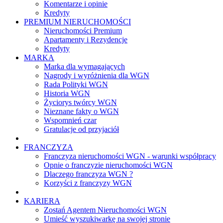
Komentarze i opinie
Kredyty
PREMIUM NIERUCHOMOŚCI
Nieruchomości Premium
Apartamenty i Rezydencje
Kredyty
MARKA
Marka dla wymagających
Nagrody i wyróżnienia dla WGN
Rada Polityki WGN
Historia WGN
Życiorys twórcy WGN
Nieznane fakty o WGN
Wspomnień czar
Gratulacje od przyjaciół
FRANCZYZA
Franczyza nieruchomości WGN - warunki współpracy
Opnie o franczyzie nieruchomości WGN
Dlaczego franczyza WGN ?
Korzyści z franczyzy WGN
KARIERA
Zostań Agentem Nieruchomości WGN
Umieść wyszukiwarkę na swojej stronie