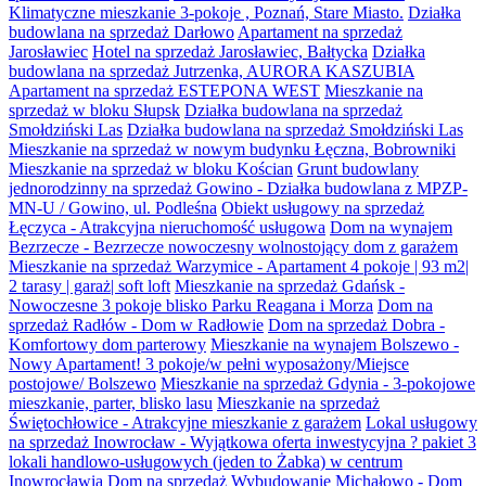
Klimatyczne mieszkanie 3-pokoje , Poznań, Stare Miasto.
Działka
budowlana na sprzedaż Darłowo
Apartament na sprzedaż
Jarosławiec
Hotel na sprzedaż Jarosławiec, Bałtycka
Działka
budowlana na sprzedaż Jutrzenka, AURORA KASZUBIA
Apartament na sprzedaż ESTEPONA WEST
Mieszkanie na
sprzedaż w bloku Słupsk
Działka budowlana na sprzedaż
Smołdziński Las
Działka budowlana na sprzedaż Smołdziński Las
Mieszkanie na sprzedaż w nowym budynku Łęczna, Bobrowniki
Mieszkanie na sprzedaż w bloku Kościan
Grunt budowlany
jednorodzinny na sprzedaż Gowino - Działka budowlana z MPZP-
MN-U / Gowino, ul. Podleśna
Obiekt usługowy na sprzedaż
Łęczyca - Atrakcyjna nieruchomość usługowa
Dom na wynajem
Bezrzecze - Bezrzecze nowoczesny wolnostojący dom z garażem
Mieszkanie na sprzedaż Warzymice - Apartament 4 pokoje | 93 m2|
2 tarasy | garaż| soft loft
Mieszkanie na sprzedaż Gdańsk -
Nowoczesne 3 pokoje blisko Parku Reagana i Morza
Dom na
sprzedaż Radłów - Dom w Radłowie
Dom na sprzedaż Dobra -
Komfortowy dom parterowy
Mieszkanie na wynajem Bolszewo -
Nowy Apartament! 3 pokoje/w pełni wyposażony/Miejsce
postojowe/ Bolszewo
Mieszkanie na sprzedaż Gdynia - 3-pokojowe
mieszkanie, parter, blisko lasu
Mieszkanie na sprzedaż
Świętochłowice - Atrakcyjne mieszkanie z garażem
Lokal usługowy
na sprzedaż Inowrocław - Wyjątkowa oferta inwestycyjna ? pakiet 3
lokali handlowo-usługowych (jeden to Żabka) w centrum
Inowrocławia
Dom na sprzedaż Wybudowanie Michałowo - Dom