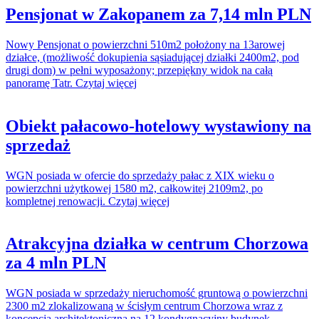
Pensjonat w Zakopanem za 7,14 mln PLN
Nowy Pensjonat o powierzchni 510m2 położony na 13arowej
działce, (możliwość dokupienia sąsiadującej działki 2400m2, pod
drugi dom) w pełni wyposażony; przepiękny widok na całą
panoramę Tatr. Czytaj więcej
Obiekt pałacowo-hotelowy wystawiony na
sprzedaż
WGN posiada w ofercie do sprzedaży pałac z XIX wieku o
powierzchni użytkowej 1580 m2, całkowitej 2109m2, po
kompletnej renowacji. Czytaj więcej
Atrakcyjna działka w centrum Chorzowa
za 4 mln PLN
WGN posiada w sprzedaży nieruchomość gruntową o powierzchni
2300 m2 zlokalizowaną w ścisłym centrum Chorzowa wraz z
koncepcją architektoniczną na 12 kondygnacyjny budynek