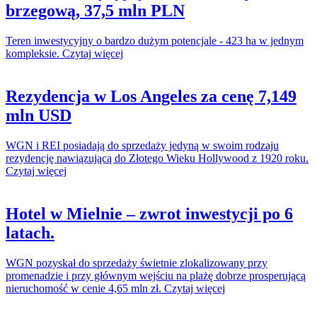
brzegową, 37,5 mln PLN
Teren inwestycyjny o bardzo dużym potencjale - 423 ha w jednym
kompleksie. Czytaj więcej
Rezydencja w Los Angeles za cenę 7,149
mln USD
WGN i REI posiadają do sprzedaży jedyną w swoim rodzaju
rezydencję nawiązującą do Złotego Wieku Hollywood z 1920 roku.
Czytaj więcej
Hotel w Mielnie – zwrot inwestycji po 6
latach.
WGN pozyskał do sprzedaży świetnie zlokalizowany przy
promenadzie i przy głównym wejściu na plażę dobrze prosperującą
nieruchomość w cenie 4,65 mln zł. Czytaj więcej