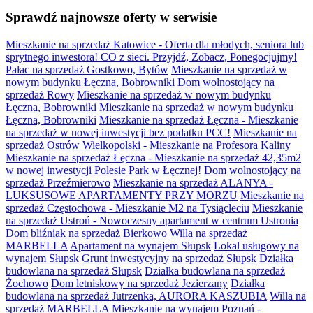
Sprawdź najnowsze oferty w serwisie
Mieszkanie na sprzedaż Katowice - Oferta dla młodych, seniora lub
sprytnego inwestora! CO z sieci. Przyjdź, Zobacz, Ponegocjujmy!
Pałac na sprzedaż Gostkowo, Bytów
Mieszkanie na sprzedaż w
nowym budynku Łęczna, Bobrowniki
Dom wolnostojący na
sprzedaż Rowy
Mieszkanie na sprzedaż w nowym budynku
Łęczna, Bobrowniki
Mieszkanie na sprzedaż w nowym budynku
Łęczna, Bobrowniki
Mieszkanie na sprzedaż Łęczna - Mieszkanie
na sprzedaż w nowej inwestycji bez podatku PCC!
Mieszkanie na
sprzedaż Ostrów Wielkopolski - Mieszkanie na Profesora Kaliny
Mieszkanie na sprzedaż Łęczna - Mieszkanie na sprzedaż 42,35m2
w nowej inwestycji Polesie Park w Łęcznej!
Dom wolnostojący na
sprzedaż Przeźmierowo
Mieszkanie na sprzedaż ALANYA -
LUKSUSOWE APARTAMENTY PRZY MORZU
Mieszkanie na
sprzedaż Częstochowa - Mieszkanie M2 na Tysiącleciu
Mieszkanie
na sprzedaż Ustroń - Nowoczesny apartament w centrum Ustronia
Dom bliźniak na sprzedaż Bierkowo
Willa na sprzedaż
MARBELLA
Apartament na wynajem Słupsk
Lokal usługowy na
wynajem Słupsk
Grunt inwestycyjny na sprzedaż Słupsk
Działka
budowlana na sprzedaż Słupsk
Działka budowlana na sprzedaż
Żochowo
Dom letniskowy na sprzedaż Jezierzany
Działka
budowlana na sprzedaż Jutrzenka, AURORA KASZUBIA
Willa na
sprzedaż MARBELLA
Mieszkanie na wynajem Poznań -