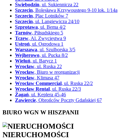
Świebodzin
, ul. Sukiennicza 22
Szczecin
, Bolesława Krzywoustego 9-10 lok. 1/14a
Szczecin
, Plac Lotników 7
Szczecin
, ul. Langiewicza 24/10
Szprotawa
, ul. Bema 4/2
Tarnów
, Piłsudskiego 5
Tczew
, Al. Zwycięstwa 9
Ustroń
, ul. Ogrodowa 1
Warszawa
, ul. Szulborska 3/5
Wejherowo
, ul. Pucka 8/2
Wieluń
, ul. Barycz 1
Wrocław
, ul. Ruska 22
Wrocław
, Biuro w reorganizacji
Wrocław
, Klimasa 47
Wrocław Commercial
, ul. Ruska 22/2
Wrocław Rental
, ul. Ruska 22/3
Żagań
, ul. Keplera 45-46
Zawiercie
, Obrońców Poczty Gdańskiej 67
BIURO WGN W HISZPANII
NIERUCHOMOŚCI