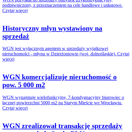
podpiwniczony, z przeznaczeniem na cele handlowe i usługowe.
Czytaj więcej
Historyczny młyn wystawiony na
sprzedaż
WGN jest wyłącznym agentem w sprzedaży wyjątkowej
nieruchomości - młynu w Dzierżoniowie (woj. dolnośląskie). Czytaj
więcej
WGN komercjalizuje nieruchomość o
pow. 5 000 m2
WGN wynajmuje wielofunkcyjny, 7-kondygnacyjny biurowiec o
łącznej powierzchni 5000 m2 na Starym Mieście we Wrocławiu.
Czytaj więcej
WGN zrealizował transakcję sprzedaży