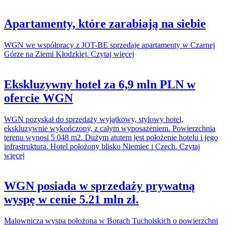
Apartamenty, które zarabiają na siebie
WGN we współpracy z JOT-BE sprzedaje apartamenty w Czarnej
Górze na Ziemi Kłodzkiej. Czytaj więcej
Ekskluzywny hotel za 6,9 mln PLN w
ofercie WGN
WGN pozyskał do sprzedaży wyjątkowy, stylowy hotel,
ekskluzywnie wykończony, z całym wyposażeniem. Powierzchnia
terenu wynosi 5 048 m2. Dużym atutem jest położenie hotelu i jego
infrastruktura. Hotel położony blisko Niemiec i Czech. Czytaj
więcej
WGN posiada w sprzedaży prywatną
wyspę w cenie 5.21 mln zł.
Malownicza wyspa położona w Borach Tucholskich o powierzchni