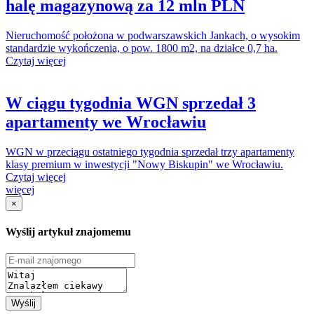
halę magazynową za 12 mln PLN
Nieruchomość położona w podwarszawskich Jankach, o wysokim
standardzie wykończenia, o pow. 1800 m2, na działce 0,7 ha.
Czytaj więcej
W ciągu tygodnia WGN sprzedał 3
apartamenty we Wrocławiu
WGN w przeciągu ostatniego tygodnia sprzedał trzy apartamenty
klasy premium w inwestycji "Nowy Biskupin" we Wrocławiu.
Czytaj więcej
więcej
×
Wyślij artykuł znajomemu
Wyślij