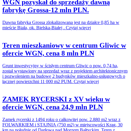
WGN pozyskał do sprzedaży dawną
fabrykę Grossa-12 mln PLN.
Dawna fabryka Grossa zlokalizowana jest na działce 0,85 ha w
mieście Biała, ok. Bielska-Białej . Czytaj więcej
Teren mieszkaniowy w centrum Gliwic w
ofercie WGN, cena 8 mln PLN
Grunt inwestycyjny w ścisłym centrum Gliwic o pow. 0,74 ha,
został wystawiony na sprzedaż wraz z projektem architektonicznym
i pozwoleniem na budowę 2 budynków mieszkalno-usługowych o
łącznej powierzchni 11 000 m2 PUM. Czytaj więcej
ZAMEK RYCERSKI z XV wieku w
ofercie WGN, cena 24,9 mln PLN
Zamek rycerski z 1494 roku o całkowitej pow. 2.880 m2 wraz z
FOLWARKIEM i STAJNIĄ (750 m2) w miejscowości Krąg, 30
km na południe od Darłowa nad Morzem Bałtyckim. Teren z