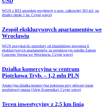
USD
WGN z REI sprzedają rezydencję o pow. całkowitej 363 m2, na
działce około 1 ha. Czytaj więcej
Zespół ekskluzywnych apartamentów we
Wrocławiu
WGN pozyskał do sprzedaży od irlandzkiego inwestora 6
ekskluzywnych apartamentów na prestiżowym osiedlu Zalesie
Concerto Verona we Wrocławiu. Czytaj więcej
Działka komercyjna w centrum
Piotrkowa Tryb. – 1,2 mln PLN
Atrakcyjna działka komercyjna położona przy głównej trasie
przelotowej miasta (Aleje Kopernika). Czytaj więcej
Teren inwestycyjny z 2,5 km linią