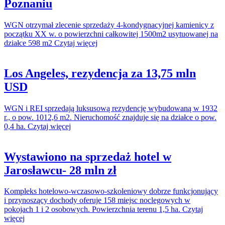
Poznaniu
WGN otrzymał zlecenie sprzedaży 4-kondygnacyjnej kamienicy z
początku XX w. o powierzchni całkowitej 1500m2 usytuowanej na
działce 598 m2 Czytaj więcej
Los Angeles, rezydencja za 13,75 mln
USD
WGN i REI sprzedają luksusową rezydencję wybudowaną w 1932
r., o pow. 1012,6 m2. Nieruchomość znajduje się na działce o pow.
0,4 ha. Czytaj więcej
Wystawiono na sprzedaż hotel w
Jarosławcu- 28 mln zł
Kompleks hotelowo-wczasowo-szkoleniowy dobrze funkcjonujący
i przynoszący dochody oferuje 158 miejsc noclegowych w
pokojach 1 i 2 osobowych. Powierzchnia terenu 1,5 ha. Czytaj
więcej