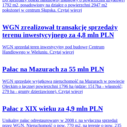
1792 m2, posadowiony na działce o powierzchni 2947 m2
położonej w centrum Słupska. Czytaj więcej
WGN zrealizował transakcję sprzedaży
terenu inwestycyjnego za 4,8 mln PLN
WGN sprzedał teren inwestycyjny pod budowę Centrum
Handlowego w Wieluniu. Czytaj więcej
Pałac na Mazurach za 55 mln PLN
WGN sprzedaje wyjątkową nieruchomość na Mazurach w powiecie
Oleckim o łącznej powierzchni 1796 ha (gdzie: 1517ha - własność;
279 ha - grunty dzierżawione). Czytaj więcej
Pałac z XIX wieku za 4,9 mln PLN
Unikalny pałac odrestaurowany w 2008 r. na wyłączną sprzedaż
przez WGN. Nieruchomość o pow. 770 m2, na terenie o pow. 235