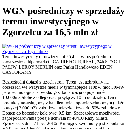
WGN pośredniczy w sprzedaży
terenu inwestycyjnego w
Zgorzelcu za 16,5 mln zł
Teren inwestycyjny o powierzchni 25,4 ha w bezpośrednim
towarzystwie hipermarketu CARREFOUR,REAL, 24h STACJI
PALIW, LEROY MERLIN oraz Parku Handlowego EDEN,
CASTORAMY.
Bezpośredni dojazd z trzech stron. Teren jest uzbrojony na
obrzeżach we wszystkie media w tym:napięcie 110kV, moc 30MW ,
para technologiczna, woda, gaz, kanalizacja o pojemności
10.000m3 /dobę z odległością przyłączy 10 m od działki. Teren
produkcyjno-usługowy z handlem wielkopowierzchniowym (także
powyżej 2.000m2)i zabudową mieszkaniową do 50% zabudowy.
Dostęp do bocznicy kolejowej 0,5 km. Szczegółowe możliwości
zagospodarowania podaje uchwała nr 40410 Rady Miasta
Zgorzelec z dnia 7 lipca 2010r. Kupujący zwolniony jest z podatku
VAT. Jest możliwość włączenia terenu do wałbrzyskiej lub