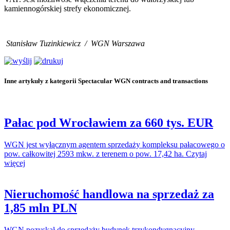
kamiennogórskiej strefy ekonomicznej.
Stanisław Tuzinkiewicz
/
WGN Warszawa
Inne artykuły z kategorii Spectacular WGN contracts and transactions
Pałac pod Wrocławiem za 660 tys. EUR
WGN jest wyłącznym agentem sprzedaży kompleksu pałacowego o
pow. całkowitej 2593 mkw. z terenem o pow. 17,42 ha. Czytaj
więcej
Nieruchomość handlowa na sprzedaż za
1,85 mln PLN
WGN pozyskał do sprzedaży budynek trzykondygnacyjny,